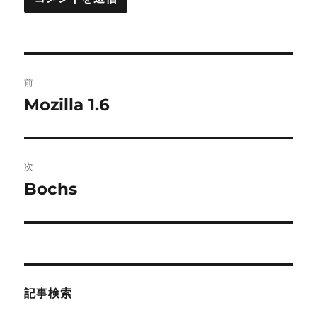
投
前
稿
Mozilla 1.6
前
の
ナ
投
ビ
稿:
次
ゲ
Bochs
次
の
ー
投
シ
稿:
ョ
記事検索
ン