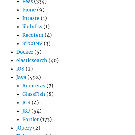
Fess
(334)
Fione
(9)
Intaste
(1)
libdxfrw
(1)
Recotem
(4)
STCONV
(3)
Docker
(5)
elasticsearch
(40)
iOS
(2)
Java
(492)
Amateras
(7)
GlassFish
(8)
JCR
(4)
JSF
(54)
Portlet
(173)
jQuery
(2)