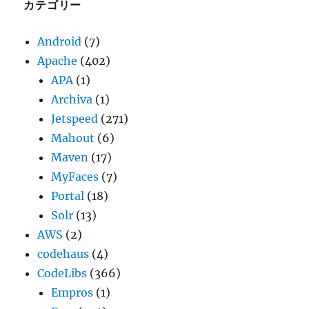
ブ
カテゴリー
Android
(7)
Apache
(402)
APA
(1)
Archiva
(1)
Jetspeed
(271)
Mahout
(6)
Maven
(17)
MyFaces
(7)
Portal
(18)
Solr
(13)
AWS
(2)
codehaus
(4)
CodeLibs
(366)
Empros
(1)