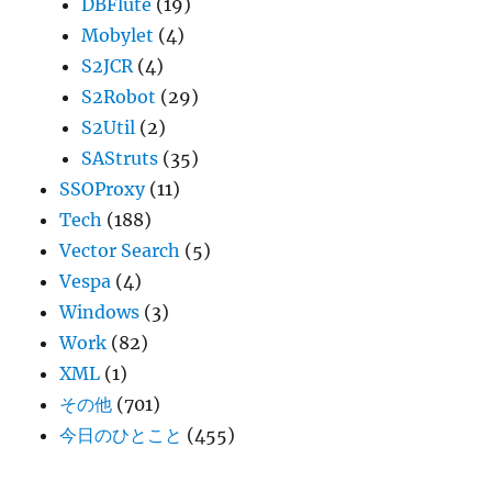
DBFlute
(19)
Mobylet
(4)
S2JCR
(4)
S2Robot
(29)
S2Util
(2)
SAStruts
(35)
SSOProxy
(11)
Tech
(188)
Vector Search
(5)
Vespa
(4)
Windows
(3)
Work
(82)
XML
(1)
その他
(701)
今日のひとこと
(455)