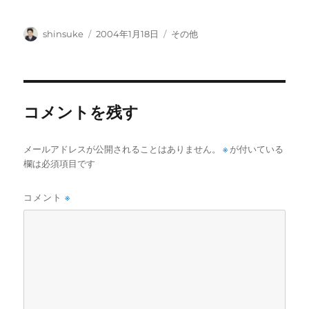
投
投
カ
shinsuke
2004年1月18日
その他
稿
稿
テ
者
日:
ゴ
リ
ー
コメントを残す
メールアドレスが公開されることはありません。
※
が付いている
欄は必須項目です
コメント
※