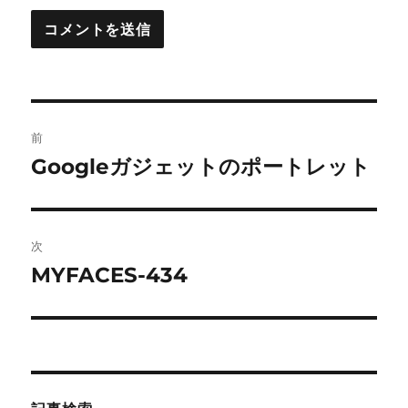
投
前
稿
Googleガジェットのポートレット
前
の
ナ
投
ビ
稿:
次
ゲ
MYFACES-434
次
の
ー
投
シ
稿:
ョ