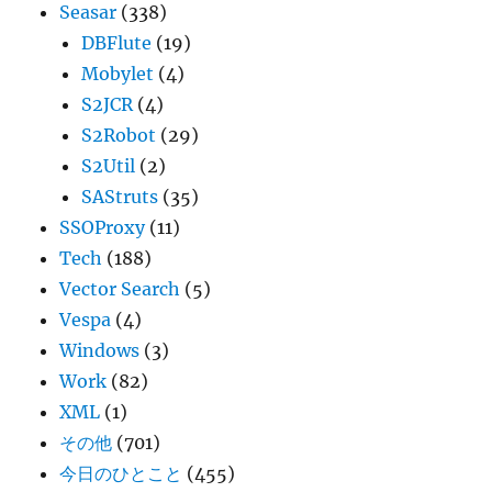
Seasar
(338)
DBFlute
(19)
Mobylet
(4)
S2JCR
(4)
S2Robot
(29)
S2Util
(2)
SAStruts
(35)
SSOProxy
(11)
Tech
(188)
Vector Search
(5)
Vespa
(4)
Windows
(3)
Work
(82)
XML
(1)
その他
(701)
今日のひとこと
(455)