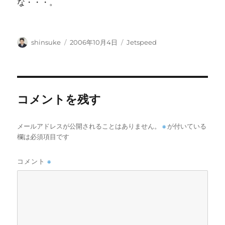
な・・・。
投
投
カ
shinsuke
2006年10月4日
Jetspeed
稿
稿
テ
者
日:
ゴ
リ
ー
コメントを残す
メールアドレスが公開されることはありません。
※
が付いている
欄は必須項目です
コメント
※