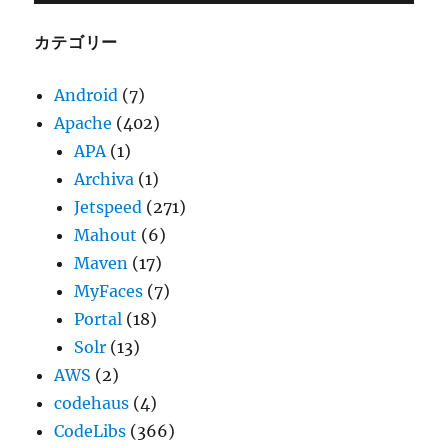
イ
ブ
カテゴリー
Android
(7)
Apache
(402)
APA
(1)
Archiva
(1)
Jetspeed
(271)
Mahout
(6)
Maven
(17)
MyFaces
(7)
Portal
(18)
Solr
(13)
AWS
(2)
codehaus
(4)
CodeLibs
(366)