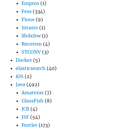
Empros
(1)
Fess
(334)
Fione
(9)
Intaste
(1)
libdxfrw
(1)
Recotem
(4)
STCONV
(3)
Docker
(5)
elasticsearch
(40)
iOS
(2)
Java
(492)
Amateras
(7)
GlassFish
(8)
JCR
(4)
JSF
(54)
Portlet
(173)