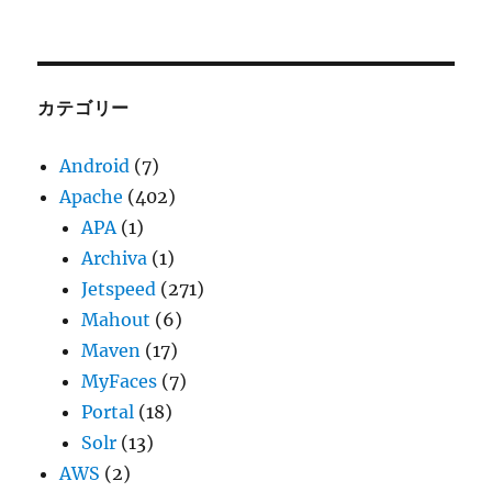
ー
カ
イ
ブ
カテゴリー
Android
(7)
Apache
(402)
APA
(1)
Archiva
(1)
Jetspeed
(271)
Mahout
(6)
Maven
(17)
MyFaces
(7)
Portal
(18)
Solr
(13)
AWS
(2)