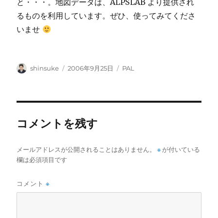
と・・・。地図データは、ALPSLAB より提供され
るものを利用しています。ぜひ、使ってみてくださ
いませ
投
投
カ
shinsuke
2006年9月25日
PAL
稿
稿
テ
者
日:
ゴ
リ
ー
コメントを残す
メールアドレスが公開されることはありません。
※
が付いている
欄は必須項目です
コメント
※