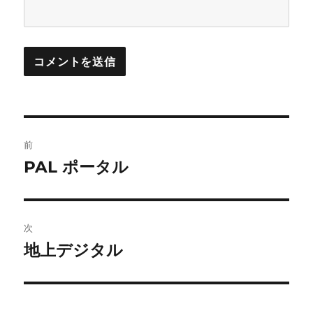
投
前
稿
PAL ポータル
前
の
ナ
投
ビ
稿:
次
ゲ
地上デジタル
次
の
ー
投
シ
稿: