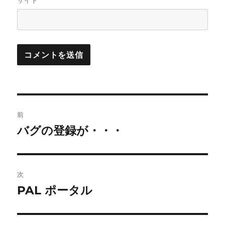
サイト
投
前
稿
バグの登録が・・・
前
の
ナ
投
ビ
稿:
次
ゲ
PAL ポータル
次
の
ー
投