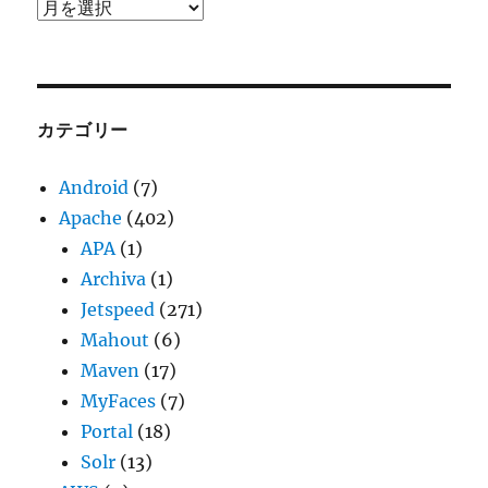
ア
ー
カ
イ
ブ
カテゴリー
Android
(7)
Apache
(402)
APA
(1)
Archiva
(1)
Jetspeed
(271)
Mahout
(6)
Maven
(17)
MyFaces
(7)
Portal
(18)
Solr
(13)