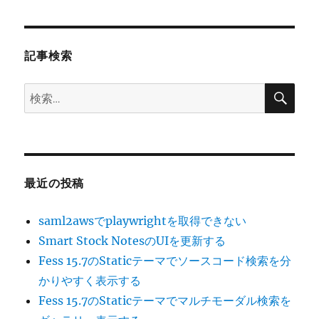
シ
稿:
ョ
記事検索
ン
検
検
索
索:
最近の投稿
saml2awsでplaywrightを取得できない
Smart Stock NotesのUIを更新する
Fess 15.7のStaticテーマでソースコード検索を分
かりやすく表示する
Fess 15.7のStaticテーマでマルチモーダル検索を