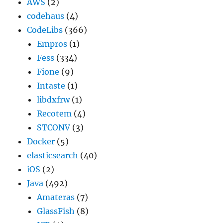
AWS
(2)
codehaus
(4)
CodeLibs
(366)
Empros
(1)
Fess
(334)
Fione
(9)
Intaste
(1)
libdxfrw
(1)
Recotem
(4)
STCONV
(3)
Docker
(5)
elasticsearch
(40)
iOS
(2)
Java
(492)
Amateras
(7)
GlassFish
(8)