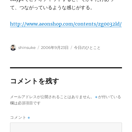
て、つながっているような感じがする。
http://www.aeonshop.com/contents/zg0032ld/
投
投
カ
shinsuke
2006年9月23日
今日のひとこと
稿
稿
テ
者
日:
ゴ
リ
ー
コメントを残す
メールアドレスが公開されることはありません。
※
が付いている
欄は必須項目です
コメント
※