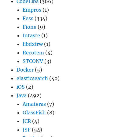
CodeLibs
(366)
Empros
(1)
Fess
(334)
Fione
(9)
Intaste
(1)
libdxfrw
(1)
Recotem
(4)
STCONV
(3)
Docker
(5)
elasticsearch
(40)
iOS
(2)
Java
(492)
Amateras
(7)
GlassFish
(8)
JCR
(4)
JSF
(54)