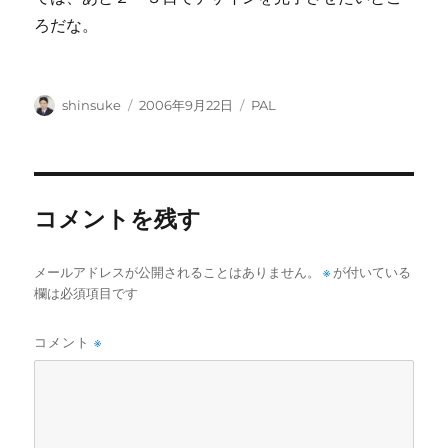
ろだな。
投
投
カ
shinsuke
2006年9月22日
PAL
稿
稿
テ
者
日:
ゴ
リ
ー
コメントを残す
メールアドレスが公開されることはありません。
※
が付いている
欄は必須項目です
コメント
※