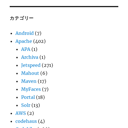
カ
イ
ブ
カテゴリー
Android
(7)
Apache
(402)
APA
(1)
Archiva
(1)
Jetspeed
(271)
Mahout
(6)
Maven
(17)
MyFaces
(7)
Portal
(18)
Solr
(13)
AWS
(2)
codehaus
(4)