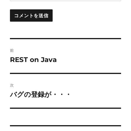
投
前
稿
REST on Java
前
の
ナ
投
ビ
稿:
次
ゲ
バグの登録が・・・
次
の
ー
投
シ
稿:
ョ