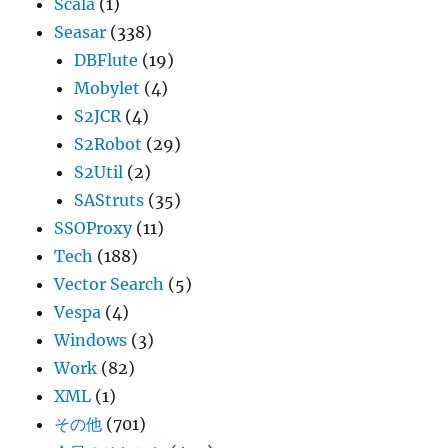
Scala
(1)
Seasar
(338)
DBFlute
(19)
Mobylet
(4)
S2JCR
(4)
S2Robot
(29)
S2Util
(2)
SAStruts
(35)
SSOProxy
(11)
Tech
(188)
Vector Search
(5)
Vespa
(4)
Windows
(3)
Work
(82)
XML
(1)
その他
(701)