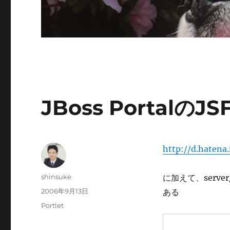
JBoss PortalのJ
http://d.haten
投
shinsuke
に加えて、server/de
稿
投
2006年9月13日
ある
者
稿
カ
Portlet
日:
テ
ゴ