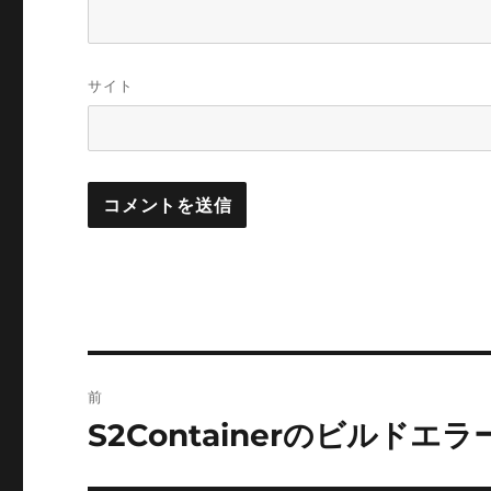
サイト
投
前
稿
S2Containerのビルドエラ
前
の
ナ