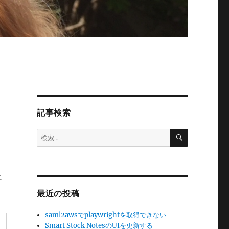
記事検索
検
検
索
索:
に
最近の投稿
saml2awsでplaywrightを取得できない
Smart Stock NotesのUIを更新する