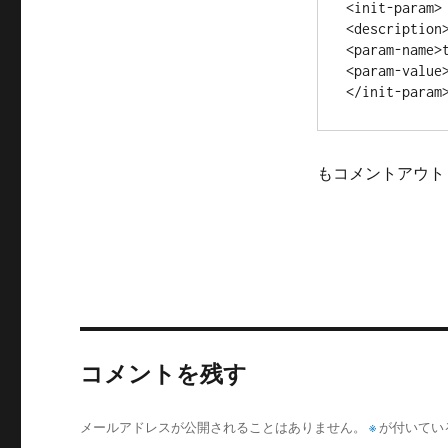
<init-param>

リ
<description>
ー
<param-name>t
<param-value>
もコメントアウト
コメントを残す
メールアドレスが公開されることはありません。
※
が付いてい