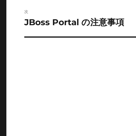
投
ビ
稿:
次
ゲ
JBoss Portal の注意事項
次
の
ー
投
シ
稿:
ョ
ン