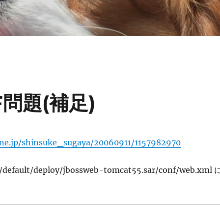
SF問題(補足)
a.ne.jp/shinsuke_sugaya/20060911/1157982970
fault/deploy/jbossweb-tomcat55.sar/conf/web.xml 