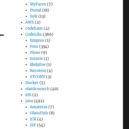
MyFaces
(7)
Portal
(18)
Solr
(13)
AWS
(2)
codehaus
(4)
CodeLibs
(366)
Empros
(1)
Fess
(334)
Fione
(9)
Intaste
(1)
libdxfrw
(1)
Recotem
(4)
STCONV
(3)
Docker
(5)
elasticsearch
(40)
iOS
(2)
Java
(492)
Amateras
(7)
GlassFish
(8)
JCR
(4)
JSF
(54)