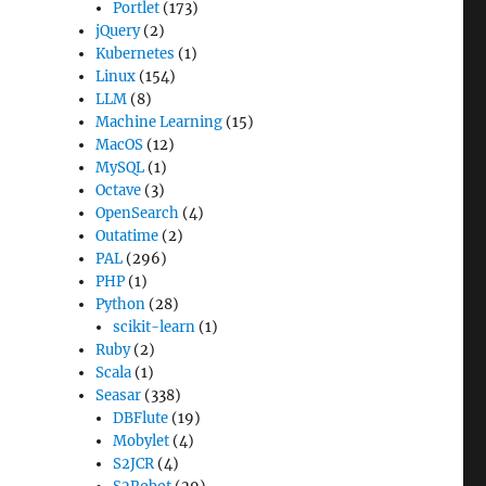
Portlet
(173)
jQuery
(2)
Kubernetes
(1)
Linux
(154)
LLM
(8)
Machine Learning
(15)
MacOS
(12)
MySQL
(1)
Octave
(3)
OpenSearch
(4)
Outatime
(2)
PAL
(296)
PHP
(1)
Python
(28)
scikit-learn
(1)
Ruby
(2)
Scala
(1)
Seasar
(338)
DBFlute
(19)
Mobylet
(4)
S2JCR
(4)