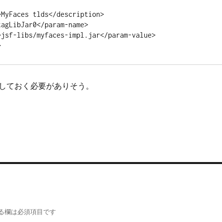
MyFaces tlds</description>

agLibJar0</param-name>

jsf-libs/myfaces-impl.jar</param-value>

しておく必要がありそう。
る欄は必須項目です