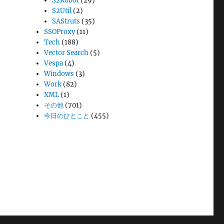
S2Robot
(29)
S2Util
(2)
SAStruts
(35)
SSOProxy
(11)
Tech
(188)
Vector Search
(5)
Vespa
(4)
Windows
(3)
Work
(82)
XML
(1)
その他
(701)
今日のひとこと
(455)