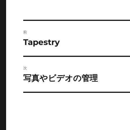
投
前
稿
Tapestry
前
の
ナ
投
ビ
稿:
次
ゲ
写真やビデオの管理
次
の
ー
投
シ
稿:
ョ
ン