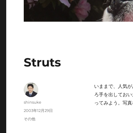
Struts
いままで、人気が
ろ手を出しておい
投
shinsuke
ってみよう。写真
稿
投
2003年12月29日
者
稿
カ
その他
日:
テ
ゴ