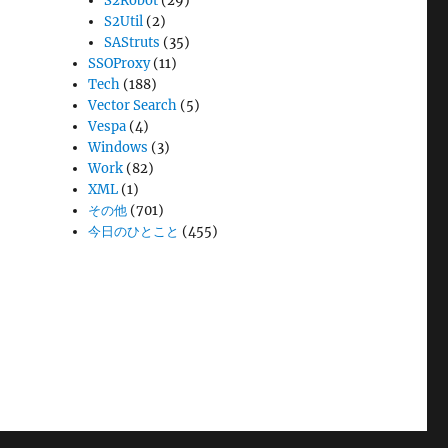
S2Robot
(29)
S2Util
(2)
SAStruts
(35)
SSOProxy
(11)
Tech
(188)
Vector Search
(5)
Vespa
(4)
Windows
(3)
Work
(82)
XML
(1)
その他
(701)
今日のひとこと
(455)