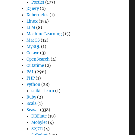
Portlet
(173)
jQuery
(2)
Kubernetes
(1)
Linux
(154)
LLM
(8)
Machine Learning
(15)
MacOS
(12)
MySQL
(1)
Octave
(3)
OpenSearch
(4)
Outatime
(2)
PAL
(296)
PHP
(1)
Python
(28)
scikit-learn
(1)
Ruby
(2)
Scala
(1)
Seasar
(338)
DBFlute
(19)
Mobylet
(4)
S2JCR
(4)