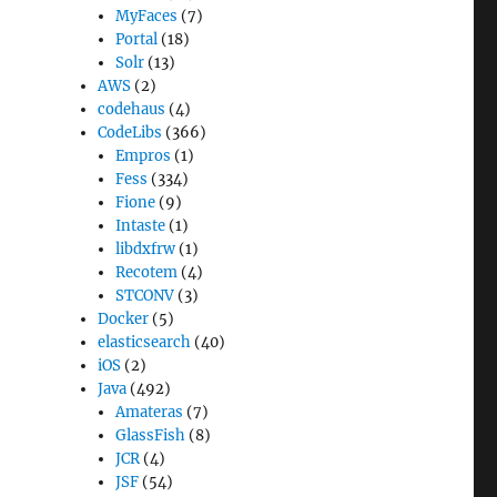
MyFaces
(7)
Portal
(18)
Solr
(13)
AWS
(2)
codehaus
(4)
CodeLibs
(366)
Empros
(1)
Fess
(334)
Fione
(9)
Intaste
(1)
libdxfrw
(1)
Recotem
(4)
STCONV
(3)
Docker
(5)
elasticsearch
(40)
iOS
(2)
Java
(492)
Amateras
(7)
GlassFish
(8)
JCR
(4)
JSF
(54)