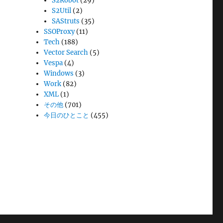
S2Robot
(29)
S2Util
(2)
SAStruts
(35)
SSOProxy
(11)
Tech
(188)
Vector Search
(5)
Vespa
(4)
Windows
(3)
Work
(82)
XML
(1)
その他
(701)
今日のひとこと
(455)