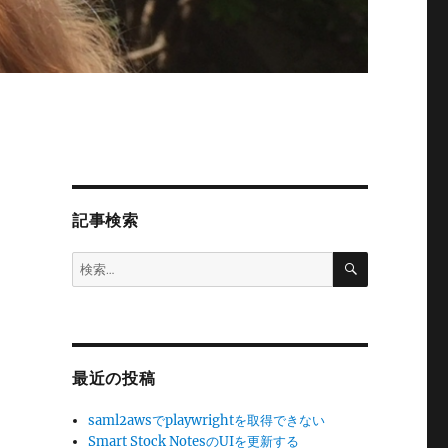
記事検索
検
検
索
索:
最近の投稿
saml2awsでplaywrightを取得できない
Smart Stock NotesのUIを更新する