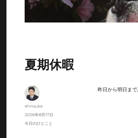
夏期休暇
昨日から明日まで
投
shinsuke
稿
投
2006年8月17日
者
稿
カ
今日のひとこと
日:
テ
ゴ