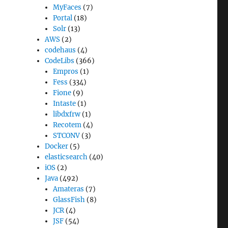
MyFaces
(7)
Portal
(18)
Solr
(13)
AWS
(2)
codehaus
(4)
CodeLibs
(366)
Empros
(1)
Fess
(334)
Fione
(9)
Intaste
(1)
libdxfrw
(1)
Recotem
(4)
STCONV
(3)
Docker
(5)
elasticsearch
(40)
iOS
(2)
Java
(492)
Amateras
(7)
GlassFish
(8)
JCR
(4)
JSF
(54)