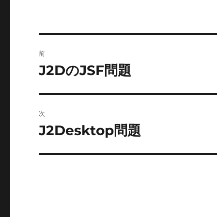
投
前
稿
J2DのJSF問題
前
の
ナ
投
ビ
稿:
次
ゲ
J2Desktop問題
次
の
ー
投
シ
稿:
ョ
ン