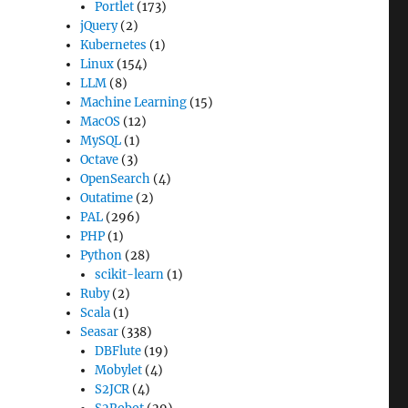
Portlet
(173)
jQuery
(2)
Kubernetes
(1)
Linux
(154)
LLM
(8)
Machine Learning
(15)
MacOS
(12)
MySQL
(1)
Octave
(3)
OpenSearch
(4)
Outatime
(2)
PAL
(296)
PHP
(1)
Python
(28)
scikit-learn
(1)
Ruby
(2)
Scala
(1)
Seasar
(338)
DBFlute
(19)
Mobylet
(4)
S2JCR
(4)