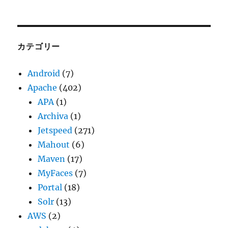
ー
カ
イ
ブ
カテゴリー
Android
(7)
Apache
(402)
APA
(1)
Archiva
(1)
Jetspeed
(271)
Mahout
(6)
Maven
(17)
MyFaces
(7)
Portal
(18)
Solr
(13)
AWS
(2)