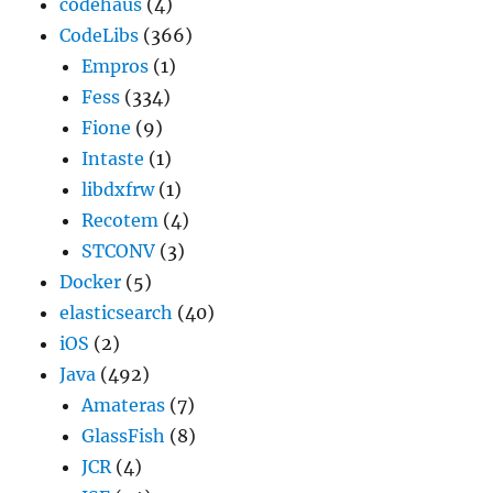
codehaus
(4)
CodeLibs
(366)
Empros
(1)
Fess
(334)
Fione
(9)
Intaste
(1)
libdxfrw
(1)
Recotem
(4)
STCONV
(3)
Docker
(5)
elasticsearch
(40)
iOS
(2)
Java
(492)
Amateras
(7)
GlassFish
(8)
JCR
(4)