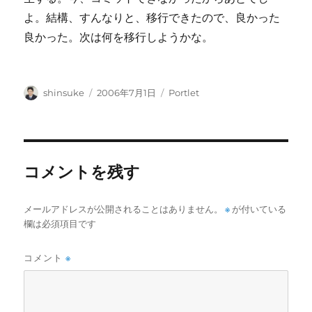
よ。結構、すんなりと、移行できたので、良かった
良かった。次は何を移行しようかな。
投
投
カ
shinsuke
2006年7月1日
Portlet
稿
稿
テ
者
日:
ゴ
リ
ー
コメントを残す
メールアドレスが公開されることはありません。
※
が付いている
欄は必須項目です
コメント
※