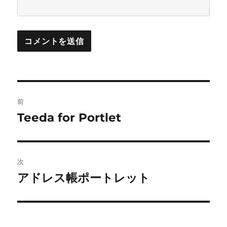
投
前
稿
Teeda for Portlet
前
の
ナ
投
ビ
稿:
次
ゲ
アドレス帳ポートレット
次
の
ー
投
シ
稿: