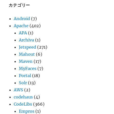
ブ
カテゴリー
Android
(7)
Apache
(402)
APA
(1)
Archiva
(1)
Jetspeed
(271)
Mahout
(6)
Maven
(17)
MyFaces
(7)
Portal
(18)
Solr
(13)
AWS
(2)
codehaus
(4)
CodeLibs
(366)
Empros
(1)