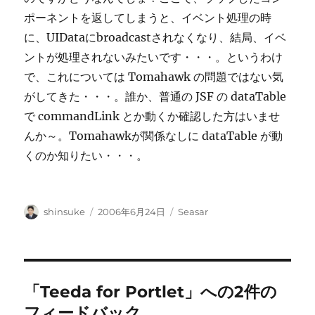
ポーネントを返してしまうと、イベント処理の時
に、UIDataにbroadcastされなくなり、結局、イベ
ントが処理されないみたいです・・・。というわけ
で、これについては Tomahawk の問題ではない気
がしてきた・・・。誰か、普通の JSF の dataTable
で commandLink とか動くか確認した方はいませ
んか～。Tomahawkが関係なしに dataTable が動
くのか知りたい・・・。
投
投
カ
shinsuke
2006年6月24日
Seasar
稿
稿
テ
者
日:
ゴ
リ
ー
「Teeda for Portlet」への2件の
フィードバック