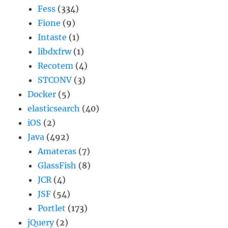
Fess
(334)
Fione
(9)
Intaste
(1)
libdxfrw
(1)
Recotem
(4)
STCONV
(3)
Docker
(5)
elasticsearch
(40)
iOS
(2)
Java
(492)
Amateras
(7)
GlassFish
(8)
JCR
(4)
JSF
(54)
Portlet
(173)
jQuery
(2)