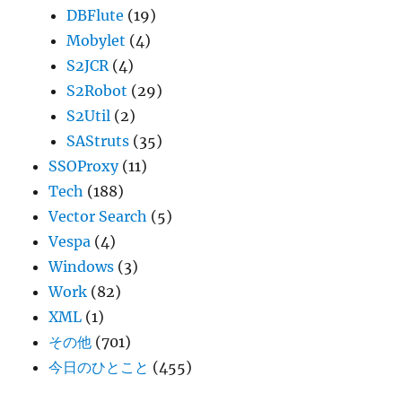
DBFlute
(19)
Mobylet
(4)
S2JCR
(4)
S2Robot
(29)
S2Util
(2)
SAStruts
(35)
SSOProxy
(11)
Tech
(188)
Vector Search
(5)
Vespa
(4)
Windows
(3)
Work
(82)
XML
(1)
その他
(701)
今日のひとこと
(455)