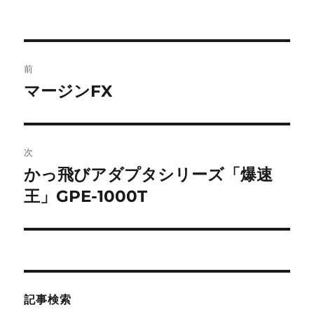
投
前
稿
マージンFX
前
の
ナ
投
ビ
稿:
次
ゲ
かっ飛びアダプタシリーズ「爆速
次
の
王」GPE-1000T
ー
投
シ
稿:
ョ
ン
記事検索