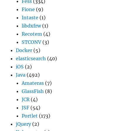
Fess
(334)
Fione
(9)
Intaste
(1)
libdxfrw
(1)
Recotem
(4)
STCONV
(3)
Docker
(5)
elasticsearch
(40)
iOS
(2)
Java
(492)
Amateras
(7)
GlassFish
(8)
JCR
(4)
JSF
(54)
Portlet
(173)
jQuery
(2)