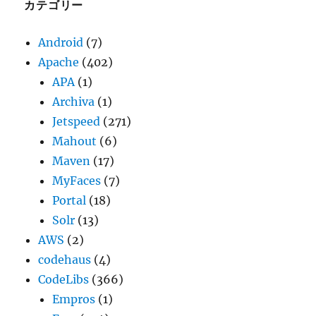
ブ
カテゴリー
Android
(7)
Apache
(402)
APA
(1)
Archiva
(1)
Jetspeed
(271)
Mahout
(6)
Maven
(17)
MyFaces
(7)
Portal
(18)
Solr
(13)
AWS
(2)
codehaus
(4)
CodeLibs
(366)
Empros
(1)