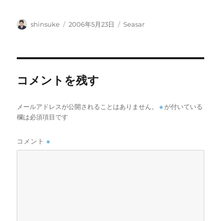
投
投
カ
shinsuke
2006年5月23日
Seasar
稿
稿
テ
者
日:
ゴ
リ
ー
コメントを残す
メールアドレスが公開されることはありません。
※
が付いている
欄は必須項目です
コメント
※