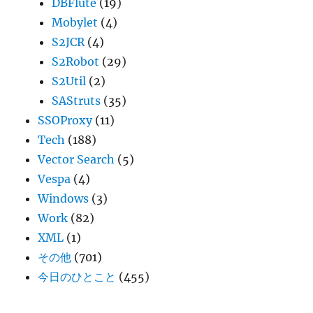
DBFlute
(19)
Mobylet
(4)
S2JCR
(4)
S2Robot
(29)
S2Util
(2)
SAStruts
(35)
SSOProxy
(11)
Tech
(188)
Vector Search
(5)
Vespa
(4)
Windows
(3)
Work
(82)
XML
(1)
その他
(701)
今日のひとこと
(455)