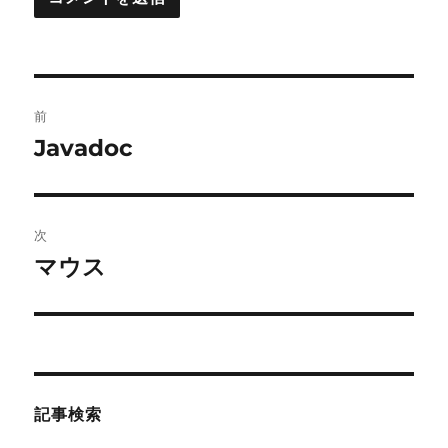
投
前
稿
Javadoc
前
の
ナ
投
ビ
稿:
次
ゲ
マウス
次
の
ー
投
シ
稿:
ョ
記事検索
ン