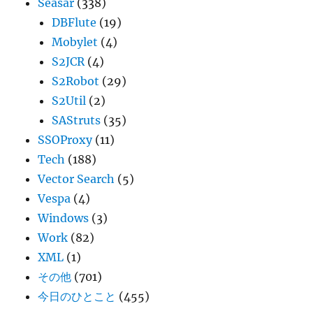
Seasar
(338)
DBFlute
(19)
Mobylet
(4)
S2JCR
(4)
S2Robot
(29)
S2Util
(2)
SAStruts
(35)
SSOProxy
(11)
Tech
(188)
Vector Search
(5)
Vespa
(4)
Windows
(3)
Work
(82)
XML
(1)
その他
(701)
今日のひとこと
(455)