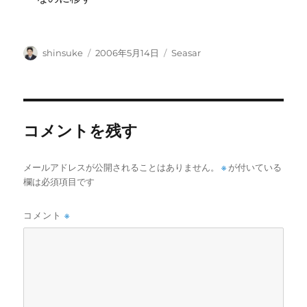
投
投
カ
shinsuke
2006年5月14日
Seasar
稿
稿
テ
者
日:
ゴ
リ
ー
コメントを残す
メールアドレスが公開されることはありません。
※
が付いている
欄は必須項目です
コメント
※