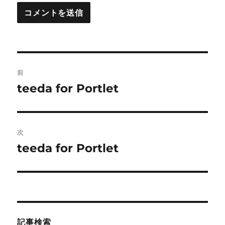
投
前
稿
teeda for Portlet
前
の
ナ
投
ビ
稿:
次
ゲ
teeda for Portlet
次
の
ー
投
シ
稿:
ョ
記事検索