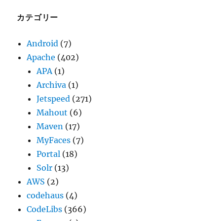
イ
ブ
カテゴリー
Android
(7)
Apache
(402)
APA
(1)
Archiva
(1)
Jetspeed
(271)
Mahout
(6)
Maven
(17)
MyFaces
(7)
Portal
(18)
Solr
(13)
AWS
(2)
codehaus
(4)
CodeLibs
(366)