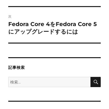
の
ナ
投
ビ
稿:
次
ゲ
Fedora Core 4をFedora Core 5
次
の
にアップグレードするには
ー
投
シ
稿:
ョ
ン
記事検索
検
検
索
索: