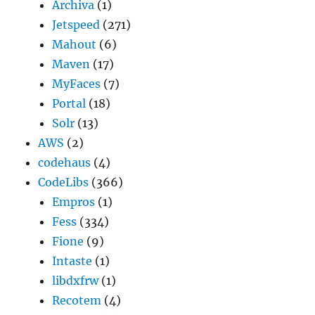
Archiva
(1)
Jetspeed
(271)
Mahout
(6)
Maven
(17)
MyFaces
(7)
Portal
(18)
Solr
(13)
AWS
(2)
codehaus
(4)
CodeLibs
(366)
Empros
(1)
Fess
(334)
Fione
(9)
Intaste
(1)
libdxfrw
(1)
Recotem
(4)