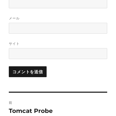
メール
サイト
投
前
稿
Tomcat Probe
前