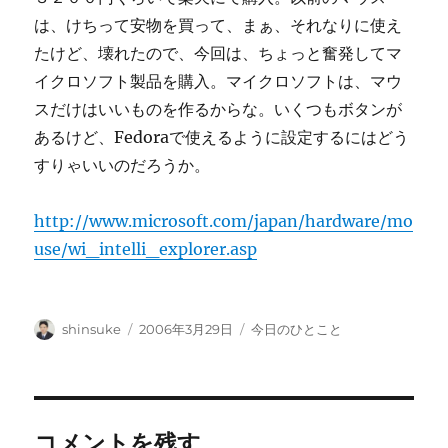
は、けちって安物を買って、まぁ、それなりに使え
たけど、壊れたので、今回は、ちょっと奮発してマ
イクロソフト製品を購入。マイクロソフトは、マウ
スだけはいいものを作るからな。いくつもボタンが
あるけど、Fedoraで使えるように設定するにはどう
すりゃいいのだろうか。
http://www.microsoft.com/japan/hardware/mo
use/wi_intelli_explorer.asp
投
投
カ
shinsuke
2006年3月29日
今日のひとこと
稿
稿
テ
者
日:
ゴ
リ
ー
コメントを残す