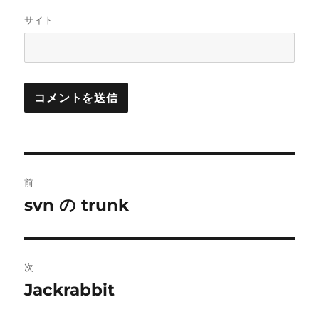
サイト
投
前
稿
svn の trunk
前
の
ナ
投
ビ
稿:
次
ゲ
Jackrabbit
次
の
ー