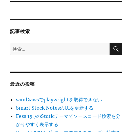
投
シ
稿:
ョ
記事検索
ン
検
検
索
索:
最近の投稿
saml2awsでplaywrightを取得できない
Smart Stock NotesのUIを更新する
Fess 15.7のStaticテーマでソースコード検索を分
かりやすく表示する