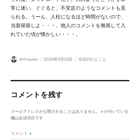
常に迷い、ぐぐると、不安定のようなコメントも見
られる。うーん、人柱になるほど時間がないので、
当面保留しよ・・・。他人のコメントを無視して入
れていた頃が懐かしい・・・。
投
投
カ
shinsuke
2006年3月25日
今日のひとこと
稿
稿
テ
者
日:
ゴ
リ
ー
コメントを残す
メールアドレスが公開されることはありません。
※
が付いている
欄は必須項目です
コメント
※