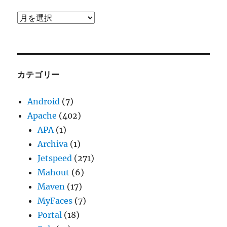
ア
ー
カ
イ
ブ
カテゴリー
Android
(7)
Apache
(402)
APA
(1)
Archiva
(1)
Jetspeed
(271)
Mahout
(6)
Maven
(17)
MyFaces
(7)
Portal
(18)