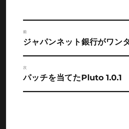
投
前
稿
ジャパンネット銀行がワン
前
の
ナ
投
ビ
稿:
次
ゲ
パッチを当てたPluto 1.0.1
次
の
ー
投
シ
稿:
ョ
ン