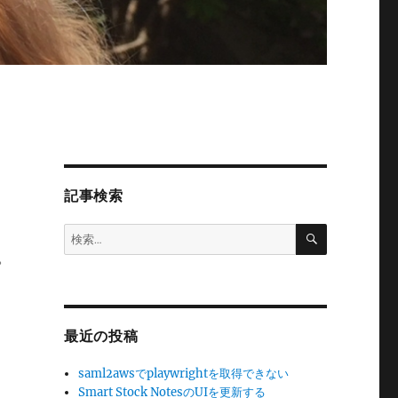
記事検索
検
検
索
索:
。
最近の投稿
saml2awsでplaywrightを取得できない
Smart Stock NotesのUIを更新する