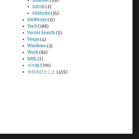
S2Robot
(29)
S2Util
(2)
SAStruts
(35)
SSOProxy
(11)
Tech
(188)
Vector Search
(5)
Vespa
(4)
Windows
(3)
Work
(82)
XML
(1)
その他
(701)
今日のひとこと
(455)