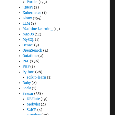
Portlet
(173)
jQuery
(2)
Kubernetes
(1)
Linux
(154)
LLM
(8)
Machine Learning
(15)
MacOS
(12)
MySQL
(1)
Octave
(3)
OpenSearch
(4)
Outatime
(2)
PAL
(296)
PHP
(1)
Python
(28)
scikit-learn
(1)
Ruby
(2)
Scala
(1)
Seasar
(338)
DBFlute
(19)
Mobylet
(4)
S2JCR
(4)