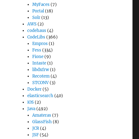
MyFaces
(7)
Portal
(18)
Solr
(13)
AWS
(2)
codehaus
(4)
CodeLibs
(366)
Empros
(1)
Fess
(334)
Fione
(9)
Intaste
(1)
libdxfrw
(1)
Recotem
(4)
STCONV
(3)
Docker
(5)
elasticsearch
(40)
iOS
(2)
Java
(492)
Amateras
(7)
GlassFish
(8)
JCR
(4)
JSF
(54)