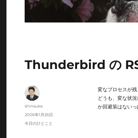
Thunderbird の R
変なプロセスが残
どうも、変な状況
投
shinsuke
か回避策はないっ
稿
投
2006年1月26日
者
稿
カ
今日のひとこと
日:
テ
ゴ