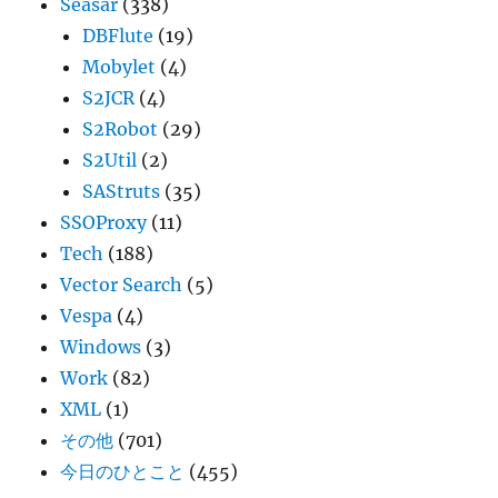
Seasar
(338)
DBFlute
(19)
Mobylet
(4)
S2JCR
(4)
S2Robot
(29)
S2Util
(2)
SAStruts
(35)
SSOProxy
(11)
Tech
(188)
Vector Search
(5)
Vespa
(4)
Windows
(3)
Work
(82)
XML
(1)
その他
(701)
今日のひとこと
(455)