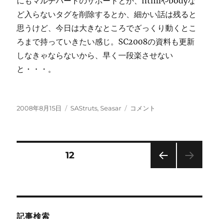
にもマルチパートのサポートとか、htmlやbodyな
ど入らないタグを削除するとか、細かい話は残ると
思うけど、今日は大きなところでざっくり動くとこ
ろまで持っていきたい感じ。SC2008の資料も更新
しなきゃならないから、早く一段楽させない
と・・・。
投
カ
SAStruts
2008年8月15日
SAStruts
,
Seasar
コメント
稿
テ
for
日:
ゴ
Portlet
リ
に
ー
投
固定ページ
12
前の
稿
ペー
ジ
の
記事検索