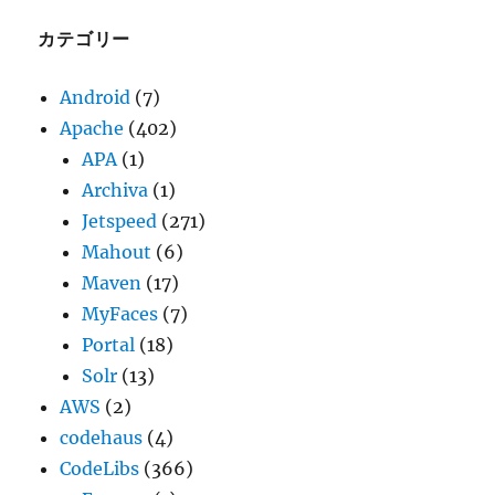
イ
ブ
カテゴリー
Android
(7)
Apache
(402)
APA
(1)
Archiva
(1)
Jetspeed
(271)
Mahout
(6)
Maven
(17)
MyFaces
(7)
Portal
(18)
Solr
(13)
AWS
(2)
codehaus
(4)
CodeLibs
(366)