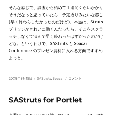
そんな感じで、調査から始めて１週間くらいかかり
そうだなっと思っていたら、予定通りみたいな感じ
(早く終わらしたかったのだけど)。本当は、Struts
ブリッジがきれいに動くんだったら、そこをスクラ
ッチしなくて済んで早く終わったはずだったのだけ
どな。というわけで、SAStruts も Seasar
Conference のプレゼン資料に入れる方向ですすめ
よっと。
投
カ
SAStruts
2008年8月15日
SAStruts
,
Seasar
コメント
稿
テ
for
日:
ゴ
Portlet
リ
に
SAStruts for Portlet
ー