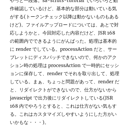
やっと一段落。sa-struts-tutorial でいろいろと動
作確認しているけど、基本的な部分は動いている気
がする(トークンチェック以降は動かないものもある
けど)。ファイルアップロードについては、あとで対
応しようかと。今回対応した内容だけど、JSR 168
の範囲内でできるようにがんばった。処理は基本的
に render でしている。processAction だと、サー
ブレットにディスパッチできないので、何かのアク
ション時の処理は processAction で一時的にセッシ
ョンに保存して、render でそれを取り出して、処理
している。まぁ、ちょっと問題があって、render だ
と、リダイレクトができないので、仕方がないから
javascript で出力後にリダイレクトしている(JSR
168 内でやろうとすると、これは仕方がない気もす
る。これはカスタマイズしやすいようにした方がい
いかもな・・・)。