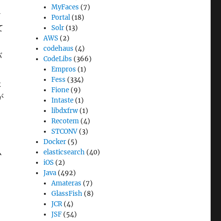
MyFaces
(7)
テ
Portal
(18)
て
Solr
(13)
AWS
(2)
codehaus
(4)
バ
CodeLibs
(366)
Empros
(1)
Fess
(334)
た
Fione
(9)
が
Intaste
(1)
libdxfrw
(1)
Recotem
(4)
STCONV
(3)
Docker
(5)
ム
elasticsearch
(40)
iOS
(2)
、
Java
(492)
Amateras
(7)
GlassFish
(8)
JCR
(4)
JSF
(54)