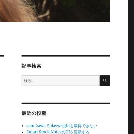
記事検索
検
検
索
索:
最近の投稿
saml2awsでplaywrightを取得できない
Smart Stock NotesのUIを更新する