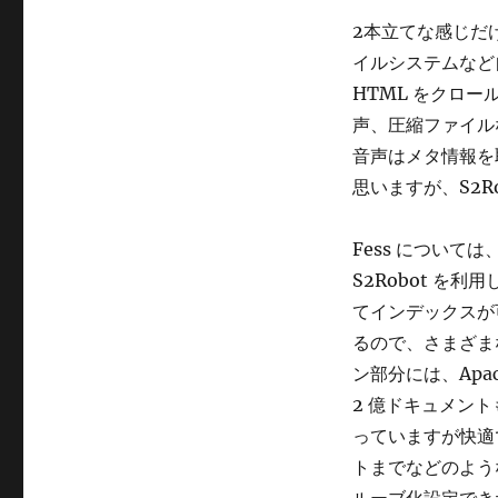
リ
で
ー
2本立てな感じだけ
し
ゃ
イルシステムなど
べ
HTML をクロー
り
声、圧縮ファイル
ま
す
音声はメタ情報を
に
思いますが、S2R
Fess について
S2Robot 
てインデックスが可
るので、さまざま
ン部分には、Apach
2 億ドキュメント
っていますが快適
トまでなどのような