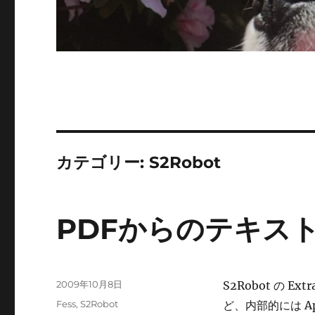
カテゴリー:
S2Robot
PDFからのテキス
投
2009年10月8日
S2Robot の 
稿
カ
Fess
,
S2Robot
ど、内部的には Ap
日: