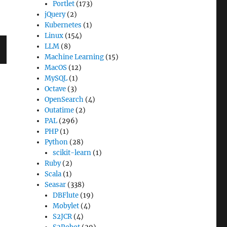
Portlet
(173)
jQuery
(2)
Kubernetes
(1)
Linux
(154)
LLM
(8)
Machine Learning
(15)
MacOS
(12)
MySQL
(1)
Octave
(3)
OpenSearch
(4)
Outatime
(2)
PAL
(296)
PHP
(1)
Python
(28)
scikit-learn
(1)
Ruby
(2)
Scala
(1)
Seasar
(338)
DBFlute
(19)
Mobylet
(4)
S2JCR
(4)