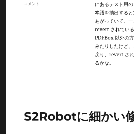
テ
PDF
コメント
にあるテスト用の 
ゴ
か
本語を抽出すると文字
リ
ら
ー
あがっていて、一
の
テ
revert され
キ
PDFBox 以外の方
ス
みたりしたけど、
ト
抽
戻り、revert
出
るかな。
に
S2Robotに細か