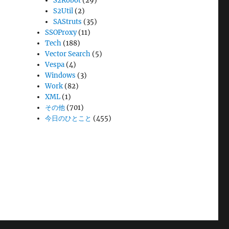
S2Robot
(29)
S2Util
(2)
SAStruts
(35)
SSOProxy
(11)
Tech
(188)
Vector Search
(5)
Vespa
(4)
Windows
(3)
Work
(82)
XML
(1)
その他
(701)
今日のひとこと
(455)