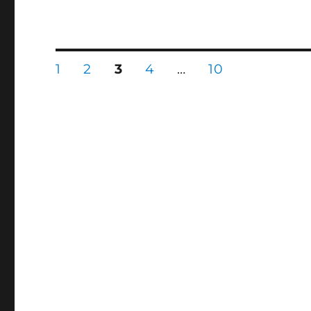
投
固
固
固
固
固
1
2
3
4
…
10
定
定
定
定
定
ペ
ペ
ペ
ペ
ペ
稿
ー
ー
ー
ー
ー
ジ
ジ
ジ
ジ
ジ
の
ペ
ー
ジ
送
り