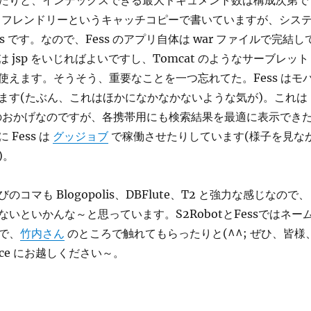
たりと、インデックスできる最大ドキュメント数は構成次第で
va フレンドリーというキャッチコピーで書いていますが、シス
uts です。なので、Fess のアプリ自体は war ファイルで完結し
 jsp をいじればよいですし、Tomcat のようなサーブレット
使えます。そうそう、重要なことを一つ忘れてた。Fess はモ
ます(たぶん、これはほかになかなかないような気が)。これは
機能のおかげなのですが、各携帯用にも検索結果を最適に表示でき
Fess は
グッジョブ
で稼働させたりしています(様子を見な
)。
コマも Blogopolis、DBFlute、T2 と強力な感じなので、
いといかんな～と思っています。S2RobotとFessではネー
で、
竹内さん
のところで触れてもらったりと(^^; ぜひ、皆様
erence にお越しください～。