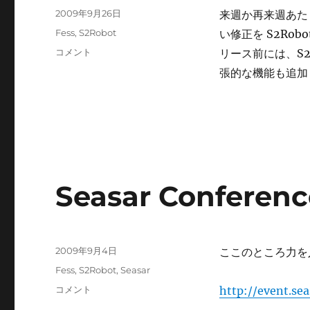
投
2009年9月26日
来週か再来週あた
稿
カ
Fess
,
S2Robot
い修正を S2Ro
日:
テ
S2Robot
コメント
リース前には、S2R
ゴ
に
張的な機能も追加
リ
細
ー
か
い
修
正
を
入
れ
Seasar Confer
る
に
投
2009年9月4日
ここのところ力を入
稿
カ
Fess
,
S2Robot
,
Seasar
日:
テ
Seasar
コメント
http://event.s
ゴ
Conference