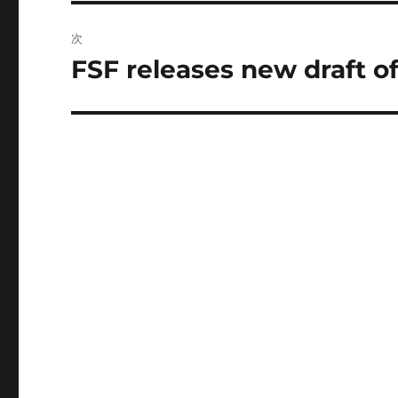
投
ビ
稿:
次
ゲ
FSF releases new draft o
次
の
ー
投
シ
稿:
ョ
ン