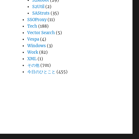
S2Robot
(29)
S2Util
(2)
SAStruts
(35)
SSOProxy
(11)
Tech
(188)
Vector Search
(5)
Vespa
(4)
Windows
(3)
Work
(82)
XML
(1)
その他
(701)
今日のひとこと
(455)