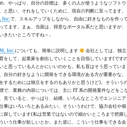
め、やっぱり、自分の目標は、多くの人が使うようなソフトウ
、と思い、それをしていくために、現在の判断に至ってます。
 Inc.
で、スキルアップをしながら、自由に好きなものを作っ
ってます。まぁ、当面は、得意なポータル系だと思いますが、
いきたいところですね～。
, Inc.
についても、簡単に説明します
会社としては、独立
育をして、起業家を創出していくことを目指しています(です
いと思っている人とかにいいのかも。私も昔はそう思っていま
、自分の好きなように開発をできる環境がある方が重要かな。
をするためには独立をするのもありかと思うけど)。そういう
標で、業務の内容については、主に IT 系の開発案件などをこ
、見ていると、やっぱり、結構、いろんなところでエンジニア
仕事はいろいろとあるみたい。そういうわけで、協力会社や個
に探しています(私は営業ではないので細かいところまで把握
ういう仕事が欲しいとか、また逆に、こういう仕事をできる会