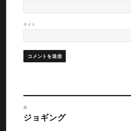
サイト
投
前
稿
ジョギング
前
の
ナ