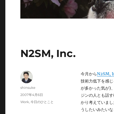
N2SM, Inc.
今月から
N2SM, I
技術力低下を感じ
投
shinsuke
が多かった気が)
稿
投
2007年4月6日
ジンの人とも話す
者
稿
カ
Work
,
今日のひとこと
かり考えていまし
日:
テ
うしたいみたいな
ゴ