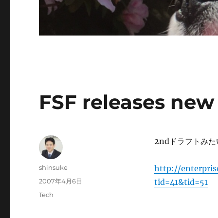
FSF releases new 
2ndドラフトみ
投
shinsuke
http://enterpri
稿
投
2007年4月6日
tid=41&tid=51
者
稿
カ
Tech
日:
テ
ゴ