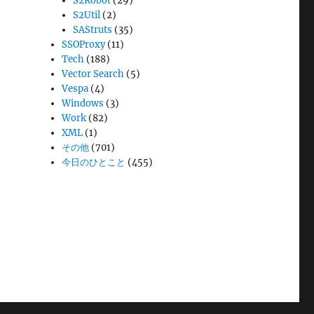
S2Robot
(29)
S2Util
(2)
SAStruts
(35)
SSOProxy
(11)
Tech
(188)
Vector Search
(5)
Vespa
(4)
Windows
(3)
Work
(82)
XML
(1)
その他
(701)
今日のひとこと
(455)