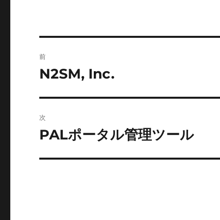
投
前
稿
N2SM, Inc.
前
の
ナ
投
ビ
稿:
次
ゲ
PALポータル管理ツール
次
の
ー
投
シ
稿:
ョ
ン