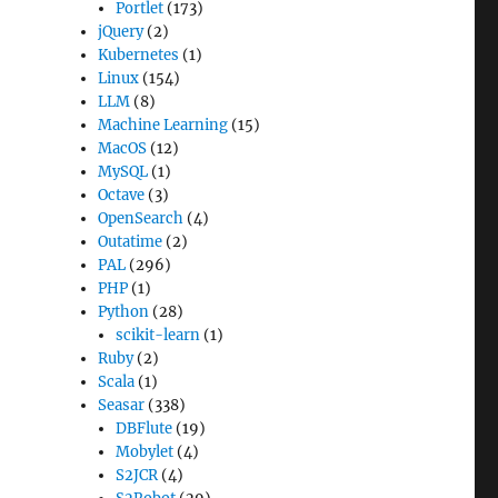
Portlet
(173)
jQuery
(2)
Kubernetes
(1)
Linux
(154)
LLM
(8)
Machine Learning
(15)
MacOS
(12)
MySQL
(1)
Octave
(3)
OpenSearch
(4)
Outatime
(2)
PAL
(296)
PHP
(1)
Python
(28)
scikit-learn
(1)
Ruby
(2)
Scala
(1)
Seasar
(338)
DBFlute
(19)
Mobylet
(4)
S2JCR
(4)