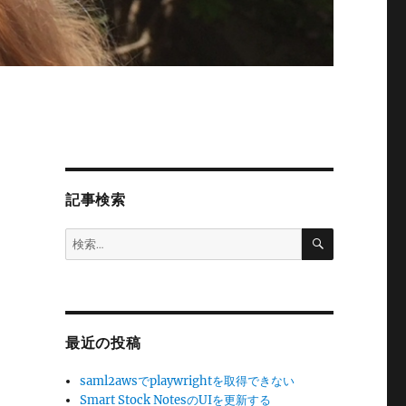
記事検索
検
検
索
索:
最近の投稿
saml2awsでplaywrightを取得できない
Smart Stock NotesのUIを更新する