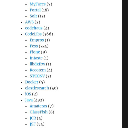
MyFaces
(7)
Portal
(18)
Solr
(13)
AWS
(2)
codehaus
(4)
CodeLibs
(366)
Empros
(1)
Fess
(334)
Fione
(9)
Intaste
(1)
libdxfrw
(1)
Recotem
(4)
STCONV
(3)
Docker
(5)
elasticsearch
(40)
iOS
(2)
Java
(492)
Amateras
(7)
GlassFish
(8)
JCR
(4)
JSF
(54)