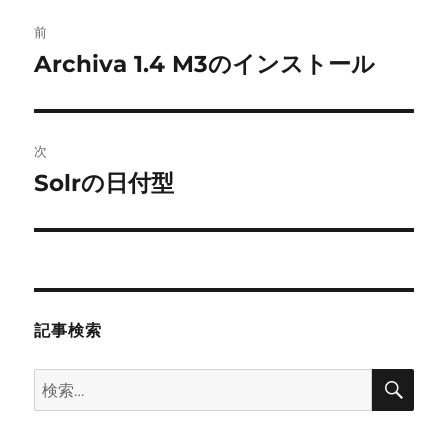
投
前
稿
Archiva 1.4 M3のインストール
前
の
ナ
投
ビ
稿:
次
ゲ
Solrの日付型
次
の
ー
投
シ
稿:
ョ
記事検索
ン
検
検
索
索: