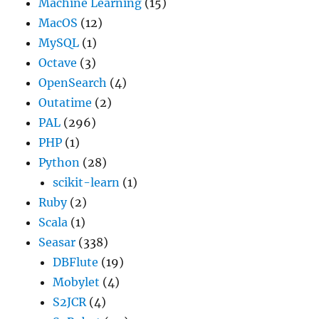
Machine Learning
(15)
MacOS
(12)
MySQL
(1)
Octave
(3)
OpenSearch
(4)
Outatime
(2)
PAL
(296)
PHP
(1)
Python
(28)
scikit-learn
(1)
Ruby
(2)
Scala
(1)
Seasar
(338)
DBFlute
(19)
Mobylet
(4)
S2JCR
(4)