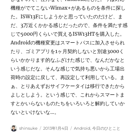
機種がでてこないWimax+があるものを条件に探し
た。ISW13Fにしようかと思っていたのだけど、ま
だ、3万近くかかる感じだったので、条件を満たす感
じで5000円くらいで買えるISW13HTを購入した。
Androidの機種変更はスマートパスに加入させられ
たり、ゴミアプリを1ヶ月契約しないと別途3000く
らいかかります的なふざけた感じで、なんだかなと
いう感じだな。そんな感じで気持ち悪いから工場出
荷時の設定に戻して、再設定して利用している。ま
ぁ、とりあえずおサイフケータイは移行できたから
よしとしよう。という感じで、これからスマートま
すとかいらないものたちをいろいろと解約していか
ないといけないな…。
投
投
カ
shinsuke
2013年1月4日
Android
,
今日のひとこと
稿
稿
テ