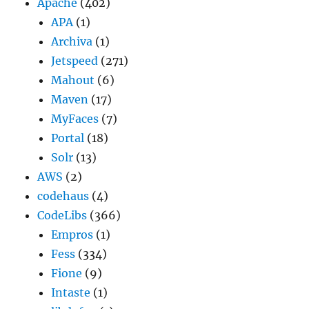
Apache
(402)
APA
(1)
Archiva
(1)
Jetspeed
(271)
Mahout
(6)
Maven
(17)
MyFaces
(7)
Portal
(18)
Solr
(13)
AWS
(2)
codehaus
(4)
CodeLibs
(366)
Empros
(1)
Fess
(334)
Fione
(9)
Intaste
(1)