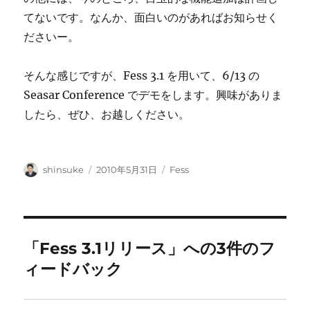
てないです。なんか、面白いのがあればお知らせく
ださいー。
そんな感じですが、Fess 3.1 を用いて、6/13 の
Seasar Conference でデモをします。興味がありま
したら、ぜひ、お越しください。
投
投
カ
shinsuke
2010年5月31日
Fess
稿
稿
テ
者
日:
ゴ
リ
ー
「Fess 3.1リリース」への3件のフ
ィードバック