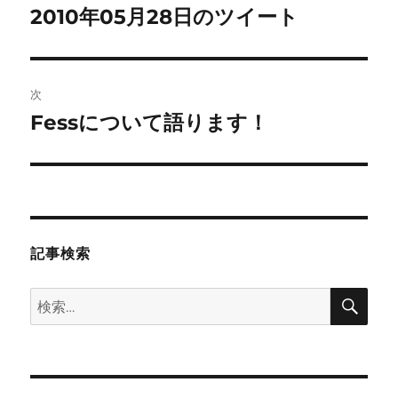
稿
2010年05月28日のツイート
前
の
ナ
投
ビ
稿:
次
ゲ
Fessについて語ります！
次
の
ー
投
シ
稿:
ョ
記事検索
ン
検
検
索
索: