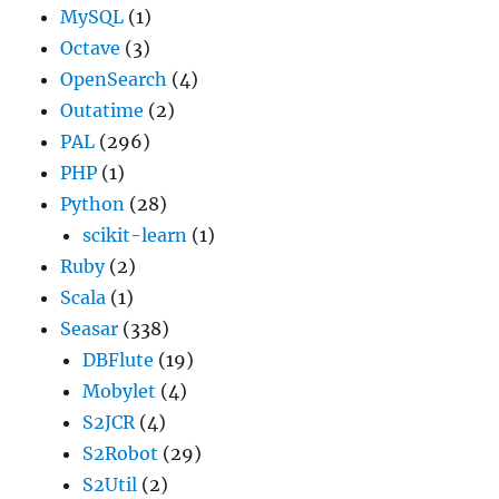
MySQL
(1)
Octave
(3)
OpenSearch
(4)
Outatime
(2)
PAL
(296)
PHP
(1)
Python
(28)
scikit-learn
(1)
Ruby
(2)
Scala
(1)
Seasar
(338)
DBFlute
(19)
Mobylet
(4)
S2JCR
(4)
S2Robot
(29)
S2Util
(2)