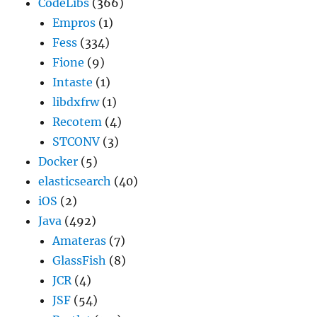
CodeLibs
(366)
Empros
(1)
Fess
(334)
Fione
(9)
Intaste
(1)
libdxfrw
(1)
Recotem
(4)
STCONV
(3)
Docker
(5)
elasticsearch
(40)
iOS
(2)
Java
(492)
Amateras
(7)
GlassFish
(8)
JCR
(4)
JSF
(54)