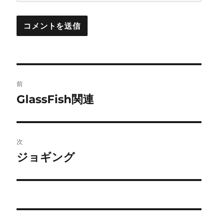
投
前
稿
GlassFish関連
前
の
ナ
投
ビ
稿:
次
ゲ
ジョギング
次
の
ー
投
シ
稿:
ョ