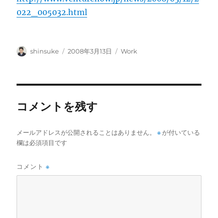
022_005032.html
投
投
カ
shinsuke
2008年3月13日
Work
稿
稿
テ
者
日:
ゴ
リ
ー
コメントを残す
メールアドレスが公開されることはありません。
※
が付いている
欄は必須項目です
コメント
※