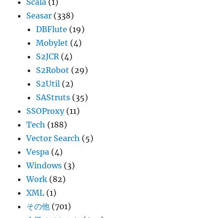
Scala
(1)
Seasar
(338)
DBFlute
(19)
Mobylet
(4)
S2JCR
(4)
S2Robot
(29)
S2Util
(2)
SAStruts
(35)
SSOProxy
(11)
Tech
(188)
Vector Search
(5)
Vespa
(4)
Windows
(3)
Work
(82)
XML
(1)
その他
(701)