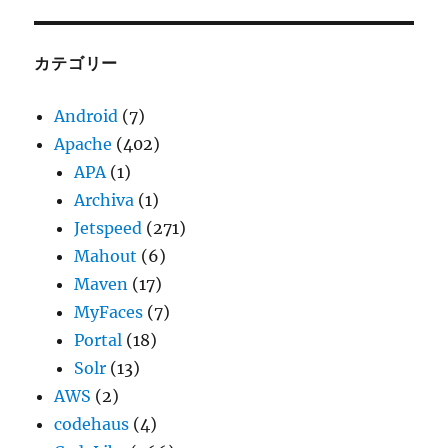
カ
イ
ブ
カテゴリー
Android
(7)
Apache
(402)
APA
(1)
Archiva
(1)
Jetspeed
(271)
Mahout
(6)
Maven
(17)
MyFaces
(7)
Portal
(18)
Solr
(13)
AWS
(2)
codehaus
(4)