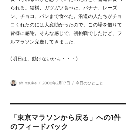
られる。結構、ガツガツ食べた。バナナ、レーズ
ン、チョコ、パンまで食べた。沿道の人たちがチョ
コくれたのには大変助かったので、この場を借りて
皆様に感謝。そんな感じで、初挑戦でしたけど、フ
ルマラソン完走してきました。
(明日は、動けないかも・・・)
投
投
カ
shinsuke
2008年2月17日
今日のひとこと
稿
稿
テ
者
日:
ゴ
リ
ー
「東京マラソンから戻る」への1件
のフィードバック