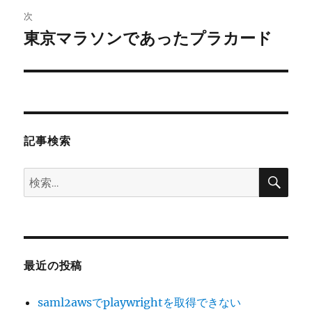
ゲ
次
東京マラソンであったプラカード
次
ー
の
シ
投
稿:
ョ
ン
記事検索
検
検
索
索:
最近の投稿
saml2awsでplaywrightを取得できない