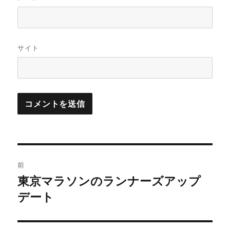
サイト
投
前
稿
東京マラソンのランナーズアップ
前
の
デート
ナ
投
ビ
稿: