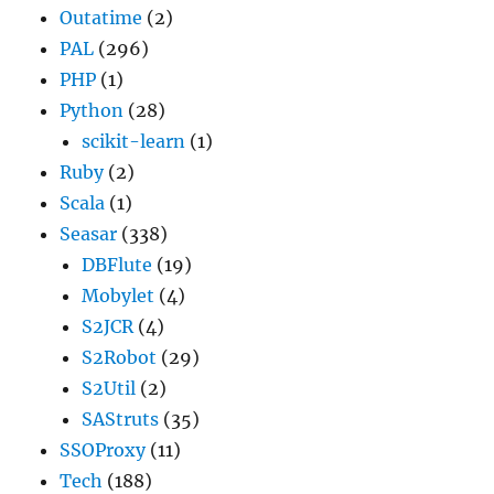
Outatime
(2)
PAL
(296)
PHP
(1)
Python
(28)
scikit-learn
(1)
Ruby
(2)
Scala
(1)
Seasar
(338)
DBFlute
(19)
Mobylet
(4)
S2JCR
(4)
S2Robot
(29)
S2Util
(2)
SAStruts
(35)
SSOProxy
(11)
Tech
(188)