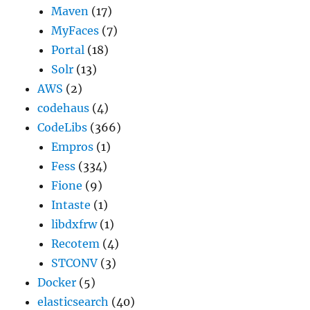
Maven
(17)
MyFaces
(7)
Portal
(18)
Solr
(13)
AWS
(2)
codehaus
(4)
CodeLibs
(366)
Empros
(1)
Fess
(334)
Fione
(9)
Intaste
(1)
libdxfrw
(1)
Recotem
(4)
STCONV
(3)
Docker
(5)
elasticsearch
(40)