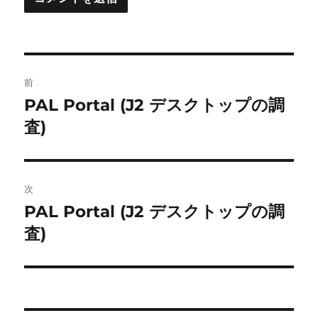
投
前
稿
PAL Portal (J2 デスクトップの調
前
の
査)
ナ
投
ビ
稿:
ゲ
次
PAL Portal (J2 デスクトップの調
次
ー
の
査)
シ
投
稿:
ョ
ン