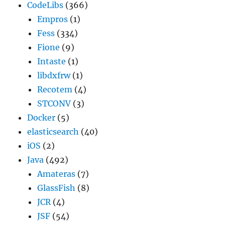
CodeLibs
(366)
Empros
(1)
Fess
(334)
Fione
(9)
Intaste
(1)
libdxfrw
(1)
Recotem
(4)
STCONV
(3)
Docker
(5)
elasticsearch
(40)
iOS
(2)
Java
(492)
Amateras
(7)
GlassFish
(8)
JCR
(4)
JSF
(54)