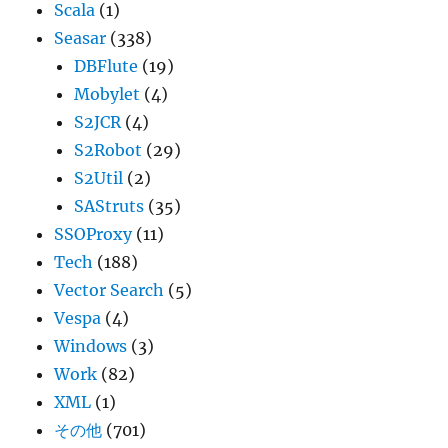
Scala
(1)
Seasar
(338)
DBFlute
(19)
Mobylet
(4)
S2JCR
(4)
S2Robot
(29)
S2Util
(2)
SAStruts
(35)
SSOProxy
(11)
Tech
(188)
Vector Search
(5)
Vespa
(4)
Windows
(3)
Work
(82)
XML
(1)
その他
(701)