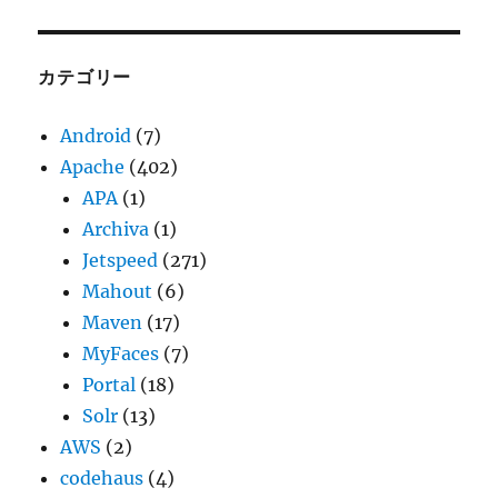
カ
イ
ブ
カテゴリー
Android
(7)
Apache
(402)
APA
(1)
Archiva
(1)
Jetspeed
(271)
Mahout
(6)
Maven
(17)
MyFaces
(7)
Portal
(18)
Solr
(13)
AWS
(2)
codehaus
(4)