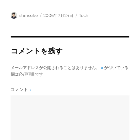
投
投
カ
shinsuke
2006年7月24日
Tech
稿
稿
テ
者
日:
ゴ
リ
ー
コメントを残す
メールアドレスが公開されることはありません。
※
が付いている
欄は必須項目です
コメント
※