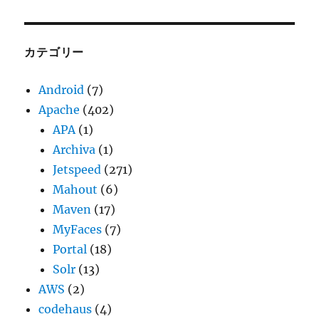
カ
イ
ブ
カテゴリー
Android
(7)
Apache
(402)
APA
(1)
Archiva
(1)
Jetspeed
(271)
Mahout
(6)
Maven
(17)
MyFaces
(7)
Portal
(18)
Solr
(13)
AWS
(2)
codehaus
(4)