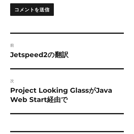
投
前
稿
Jetspeed2の翻訳
前
の
ナ
投
ビ
稿:
次
ゲ
Project Looking GlassがJava
次
の
Web Start経由で
ー
投
シ
稿:
ョ