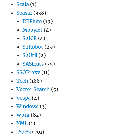
Scala
(1)
Seasar
(338)
DBFlute
(19)
Mobylet
(4)
S2JCR
(4)
S2Robot
(29)
S2Util
(2)
SAStruts
(35)
SSOProxy
(11)
Tech
(188)
Vector Search
(5)
Vespa
(4)
Windows
(3)
Work
(82)
XML
(1)
その他
(701)