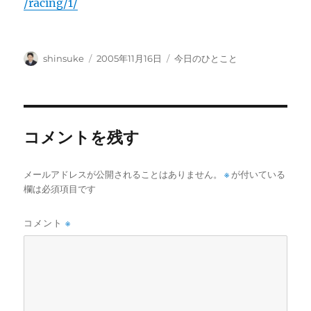
/racing/1/
投
投
カ
shinsuke
2005年11月16日
今日のひとこと
稿
稿
テ
者
日:
ゴ
リ
ー
コメントを残す
メールアドレスが公開されることはありません。
※
が付いている
欄は必須項目です
コメント
※