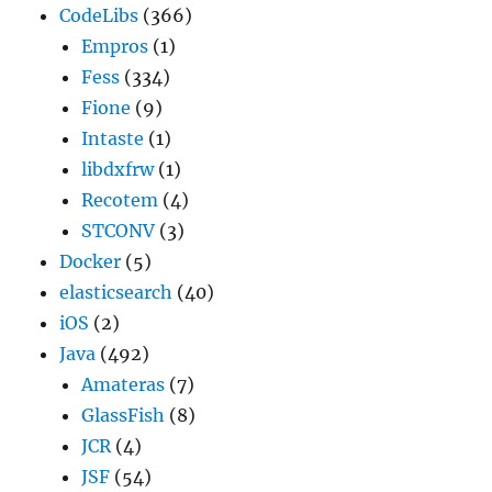
CodeLibs
(366)
Empros
(1)
Fess
(334)
Fione
(9)
Intaste
(1)
libdxfrw
(1)
Recotem
(4)
STCONV
(3)
Docker
(5)
elasticsearch
(40)
iOS
(2)
Java
(492)
Amateras
(7)
GlassFish
(8)
JCR
(4)
JSF
(54)