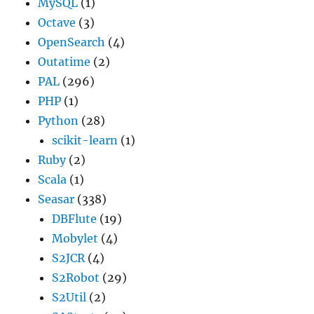
MySQL
(1)
Octave
(3)
OpenSearch
(4)
Outatime
(2)
PAL
(296)
PHP
(1)
Python
(28)
scikit-learn
(1)
Ruby
(2)
Scala
(1)
Seasar
(338)
DBFlute
(19)
Mobylet
(4)
S2JCR
(4)
S2Robot
(29)
S2Util
(2)