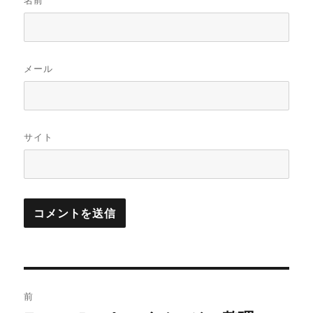
名前
メール
サイト
投
前
稿