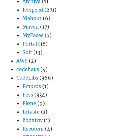
Archiva
(1)
Jetspeed
(271)
Mahout
(6)
Maven
(17)
MyFaces
(7)
Portal
(18)
Solr
(13)
AWS
(2)
codehaus
(4)
CodeLibs
(366)
Empros
(1)
Fess
(334)
Fione
(9)
Intaste
(1)
libdxfrw
(1)
Recotem
(4)