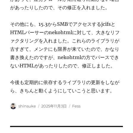
があったりしたので、その修正を入れました。
その他にも、15.3からSMBでアクセスするjcifsと
HTMLパーサーのnekohtmlに対して、大きなリフ
ァクタリングを入れました。これらのライブラリが
古すぎて、メンテにも限界が来ていたので、かなり
書き換えたのですが、nekohtmlの方でパースでき
ないHTMLがあったりしたので、修正しました。
今後も定期的に依存するライブラリの更新をしなが
ら、きちんと動くようにしていこうと思います。
投
投
カ
shinsuke
2025年11月3日
Fess
稿
稿
テ
者
日:
ゴ
リ
ー