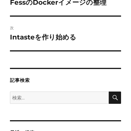
FessのDockerイメージの整理
前
の
ナ
投
ビ
稿:
次
ゲ
Intasteを作り始める
次
の
ー
投
シ
稿:
ョ
記事検索
ン
検
検
索
索: