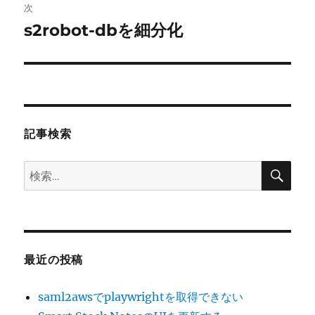
稿:
次
ゲ
s2robot-dbを細分化
次
の
ー
投
シ
稿:
ョ
記事検索
ン
検
検
索
索:
最近の投稿
saml2awsでplaywrightを取得できない