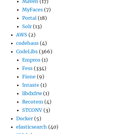
Maven
(17)
MyFaces
(7)
Portal
(18)
Solr
(13)
AWS
(2)
codehaus
(4)
CodeLibs
(366)
Empros
(1)
Fess
(334)
Fione
(9)
Intaste
(1)
libdxfrw
(1)
Recotem
(4)
STCONV
(3)
Docker
(5)
elasticsearch
(40)