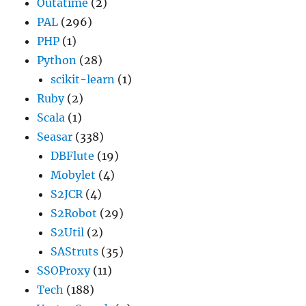
Outatime
(2)
PAL
(296)
PHP
(1)
Python
(28)
scikit-learn
(1)
Ruby
(2)
Scala
(1)
Seasar
(338)
DBFlute
(19)
Mobylet
(4)
S2JCR
(4)
S2Robot
(29)
S2Util
(2)
SAStruts
(35)
SSOProxy
(11)
Tech
(188)