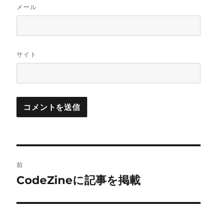
メール
サイト
投
前
稿
CodeZineに記事を掲載
前
の
ナ
投
ビ