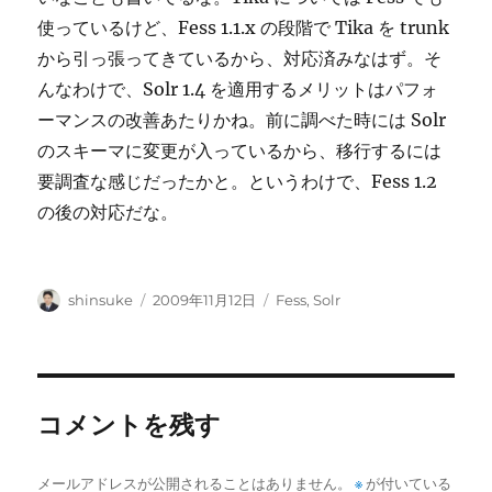
使っているけど、Fess 1.1.x の段階で Tika を trunk
から引っ張ってきているから、対応済みなはず。そ
んなわけで、Solr 1.4 を適用するメリットはパフォ
ーマンスの改善あたりかね。前に調べた時には Solr
のスキーマに変更が入っているから、移行するには
要調査な感じだったかと。というわけで、Fess 1.2
の後の対応だな。
投
投
カ
shinsuke
2009年11月12日
Fess
,
Solr
稿
稿
テ
者
日:
ゴ
リ
ー
コメントを残す
メールアドレスが公開されることはありません。
※
が付いている