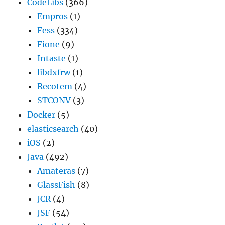
CodeLibs
(366)
Empros
(1)
Fess
(334)
Fione
(9)
Intaste
(1)
libdxfrw
(1)
Recotem
(4)
STCONV
(3)
Docker
(5)
elasticsearch
(40)
iOS
(2)
Java
(492)
Amateras
(7)
GlassFish
(8)
JCR
(4)
JSF
(54)