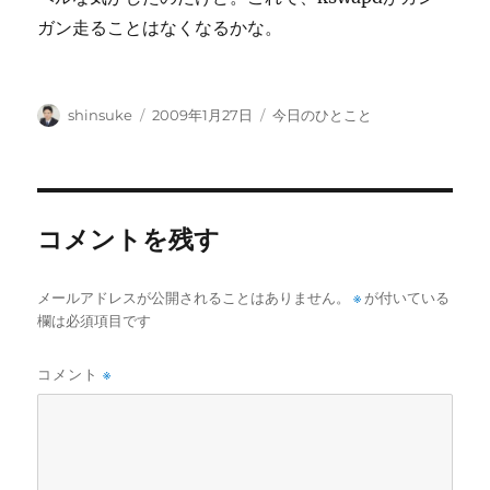
ガン走ることはなくなるかな。
投
投
カ
shinsuke
2009年1月27日
今日のひとこと
稿
稿
テ
者
日:
ゴ
リ
ー
コメントを残す
メールアドレスが公開されることはありません。
※
が付いている
欄は必須項目です
コメント
※