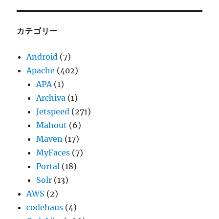
カ
イ
ブ
カテゴリー
Android
(7)
Apache
(402)
APA
(1)
Archiva
(1)
Jetspeed
(271)
Mahout
(6)
Maven
(17)
MyFaces
(7)
Portal
(18)
Solr
(13)
AWS
(2)
codehaus
(4)