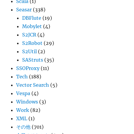
Scala
(1)
Seasar
(338)
DBFlute
(19)
Mobylet
(4)
S2JCR
(4)
S2Robot
(29)
S2Util
(2)
SAStruts
(35)
SSOProxy
(11)
Tech
(188)
Vector Search
(5)
Vespa
(4)
Windows
(3)
Work
(82)
XML
(1)
その他
(701)