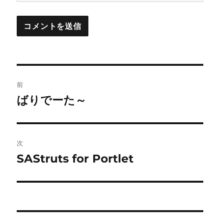
投
前
稿
ばりでーた～
前
の
ナ
投
ビ
稿:
次
ゲ
SAStruts for Portlet
次
の
ー
投
シ
稿:
ョ