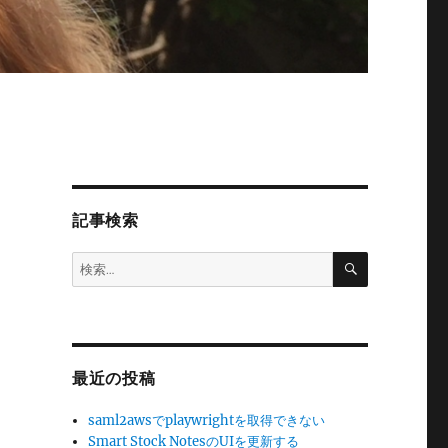
記事検索
検
検
索
索:
最近の投稿
saml2awsでplaywrightを取得できない
Smart Stock NotesのUIを更新する