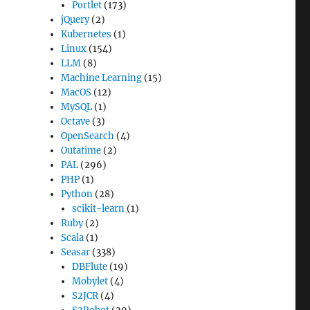
Portlet
(173)
jQuery
(2)
Kubernetes
(1)
Linux
(154)
LLM
(8)
Machine Learning
(15)
MacOS
(12)
MySQL
(1)
Octave
(3)
OpenSearch
(4)
Outatime
(2)
PAL
(296)
PHP
(1)
Python
(28)
scikit-learn
(1)
Ruby
(2)
Scala
(1)
Seasar
(338)
DBFlute
(19)
Mobylet
(4)
S2JCR
(4)