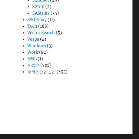
S2Robot
(29)
S2Util
(2)
SAStruts
(35)
SSOProxy
(11)
Tech
(188)
Vector Search
(5)
Vespa
(4)
Windows
(3)
Work
(82)
XML
(1)
その他
(701)
今日のひとこと
(455)