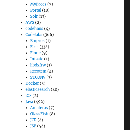
MyFaces
(7)
Portal
(18)
Solr
(13)
AWS
(2)
codehaus
(4)
CodeLibs
(366)
Empros
(1)
Fess
(334)
Fione
(9)
Intaste
(1)
libdxfrw
(1)
Recotem
(4)
STCONV
(3)
Docker
(5)
elasticsearch
(40)
iOS
(2)
Java
(492)
Amateras
(7)
GlassFish
(8)
JCR
(4)
JSF
(54)