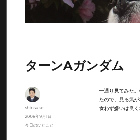
ターンAガンダム
一通り見てみた。
たので、見る気が
投
shinsuke
食わず嫌いは良く
稿
投
2008年9月1日
者
稿
カ
今日のひとこと
日:
テ
ゴ