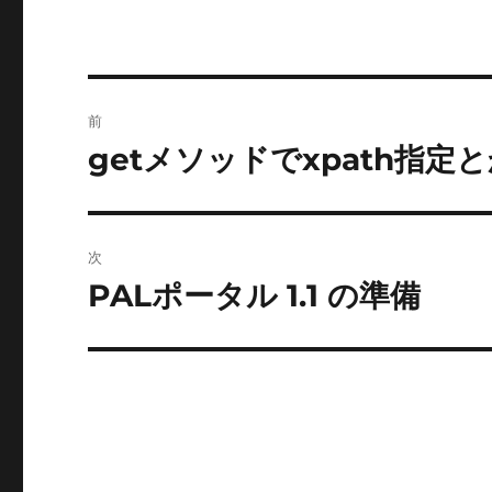
投
前
稿
getメソッドでxpath指定
前
の
ナ
投
ビ
稿:
次
ゲ
PALポータル 1.1 の準備
次
の
ー
投
シ
稿:
ョ
ン