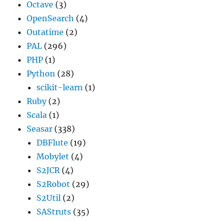
Octave
(3)
OpenSearch
(4)
Outatime
(2)
PAL
(296)
PHP
(1)
Python
(28)
scikit-learn
(1)
Ruby
(2)
Scala
(1)
Seasar
(338)
DBFlute
(19)
Mobylet
(4)
S2JCR
(4)
S2Robot
(29)
S2Util
(2)
SAStruts
(35)