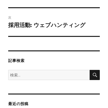
投
ビ
稿:
ゲ
次
採用活動: ウェブハンティング
次
ー
の
シ
投
稿:
ョ
ン
記事検索
検
検
索
索:
最近の投稿