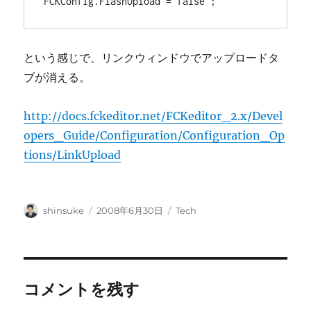
という感じで、リンクウィンドウでアップロードタ
ブが消える。
http://docs.fckeditor.net/FCKeditor_2.x/Devel
opers_Guide/Configuration/Configuration_Op
tions/LinkUpload
投
投
カ
shinsuke
2008年6月30日
Tech
稿
稿
テ
者
日:
ゴ
リ
ー
コメントを残す