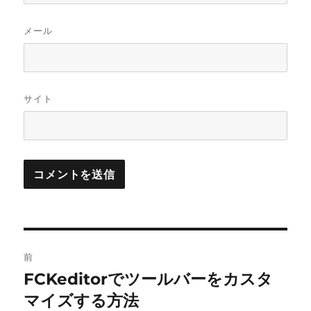
メール
サイト
投
前
稿
FCKeditorでツールバーをカスタ
前
の
マイズする方法
ナ