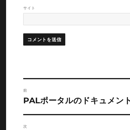
サイト
投
前
稿
PALポータルのドキュメン
前
の
ナ
投
ビ
稿:
次