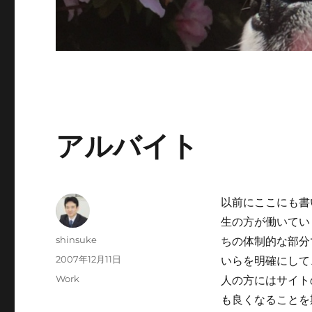
アルバイト
以前にここにも書
生の方が働いてい
投
shinsuke
ちの体制的な部分
稿
投
2007年12月11日
いらを明確にして
者
稿
カ
Work
人の方にはサイト
日:
テ
も良くなることを
ゴ