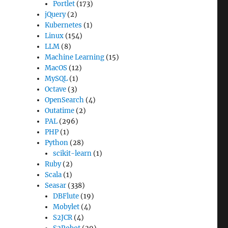
Portlet
(173)
jQuery
(2)
Kubernetes
(1)
Linux
(154)
LLM
(8)
Machine Learning
(15)
MacOS
(12)
MySQL
(1)
Octave
(3)
OpenSearch
(4)
Outatime
(2)
PAL
(296)
PHP
(1)
Python
(28)
scikit-learn
(1)
Ruby
(2)
Scala
(1)
Seasar
(338)
DBFlute
(19)
Mobylet
(4)
S2JCR
(4)