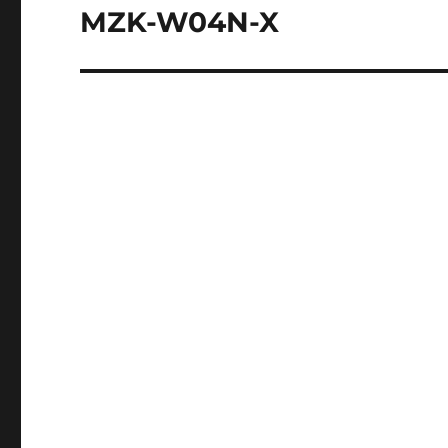
ゲ
MZK-W04N-X
次
の
ー
投
シ
稿:
ョ
ン