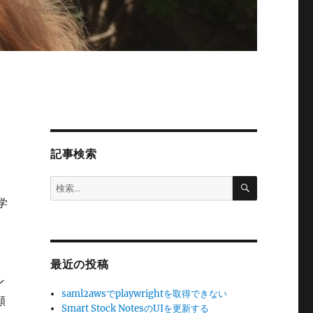
記事検索
検
検
索
索:
学
最近の投稿
ン
saml2awsでplaywrightを取得できない
願
Smart Stock NotesのUIを更新する