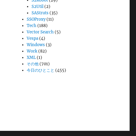
S2Robot
(29)
S2Util
(2)
SAStruts
(35)
SSOProxy
(11)
Tech
(188)
Vector Search
(5)
Vespa
(4)
Windows
(3)
Work
(82)
XML
(1)
その他
(701)
今日のひとこと
(455)