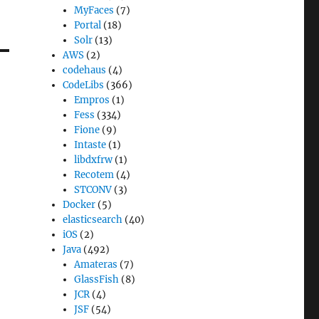
MyFaces
(7)
Portal
(18)
Solr
(13)
AWS
(2)
codehaus
(4)
CodeLibs
(366)
Empros
(1)
Fess
(334)
Fione
(9)
Intaste
(1)
libdxfrw
(1)
Recotem
(4)
STCONV
(3)
Docker
(5)
elasticsearch
(40)
iOS
(2)
Java
(492)
Amateras
(7)
GlassFish
(8)
JCR
(4)
JSF
(54)