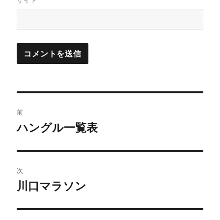
サイト
投
前
稿
ハングル一覧表
前
の
ナ
投
ビ
稿:
次
ゲ
川口マラソン
次
の
ー
投