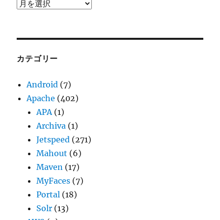
ア
ー
カ
イ
ブ
カテゴリー
Android
(7)
Apache
(402)
APA
(1)
Archiva
(1)
Jetspeed
(271)
Mahout
(6)
Maven
(17)
MyFaces
(7)
Portal
(18)
Solr
(13)