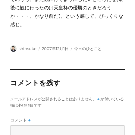
後に観に行ったのは天皇杯の優勝のときだろう
か・・・、かなり前だ)。という感じで、びっくりな
感じ。
投
投
カ
shinsuke
2007年12月1日
今日のひとこと
稿
稿
テ
者
日:
ゴ
リ
ー
コメントを残す
メールアドレスが公開されることはありません。
※
が付いている
欄は必須項目です
コメント
※