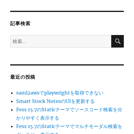
シ
稿:
ョ
記事検索
ン
検
検
索
索:
最近の投稿
saml2awsでplaywrightを取得できない
Smart Stock NotesのUIを更新する
Fess 15.7のStaticテーマでソースコード検索を分
かりやすく表示する
Fess 15.7のStaticテーマでマルチモーダル検索を