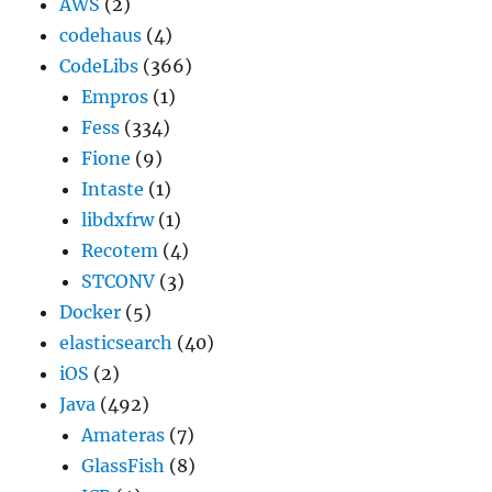
AWS
(2)
codehaus
(4)
CodeLibs
(366)
Empros
(1)
Fess
(334)
Fione
(9)
Intaste
(1)
libdxfrw
(1)
Recotem
(4)
STCONV
(3)
Docker
(5)
elasticsearch
(40)
iOS
(2)
Java
(492)
Amateras
(7)
GlassFish
(8)