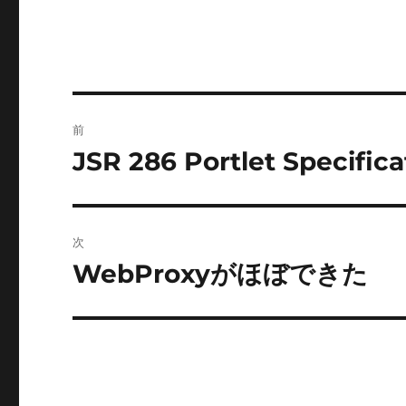
投
前
稿
JSR 286 Portlet Specificati
前
の
ナ
投
ビ
稿:
次
ゲ
WebProxyがほぼできた
次
の
ー
投
シ
稿:
ョ