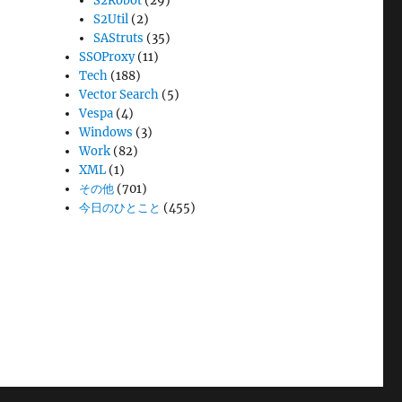
S2Robot
(29)
S2Util
(2)
SAStruts
(35)
SSOProxy
(11)
Tech
(188)
Vector Search
(5)
Vespa
(4)
Windows
(3)
Work
(82)
XML
(1)
その他
(701)
今日のひとこと
(455)