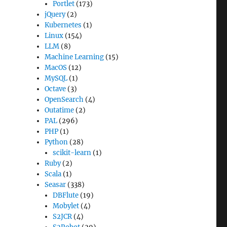
Portlet
(173)
jQuery
(2)
Kubernetes
(1)
Linux
(154)
LLM
(8)
Machine Learning
(15)
MacOS
(12)
MySQL
(1)
Octave
(3)
OpenSearch
(4)
Outatime
(2)
PAL
(296)
PHP
(1)
Python
(28)
scikit-learn
(1)
Ruby
(2)
Scala
(1)
Seasar
(338)
DBFlute
(19)
Mobylet
(4)
S2JCR
(4)