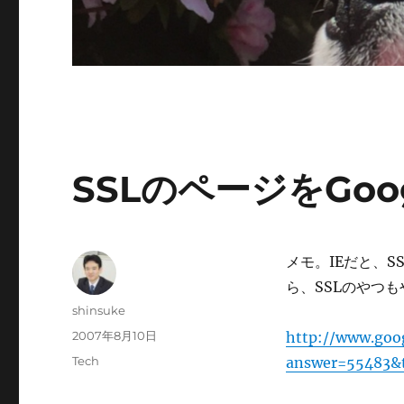
SSLのページをGoogl
メモ。IEだと、
ら、SSLのやつ
投
shinsuke
稿
投
2007年8月10日
http://www.goog
者
稿
カ
Tech
answer=55483&t
日:
テ
ゴ