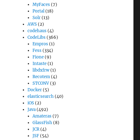
MyFaces
(7)
Portal
(18)
Solr
(13)
AWS
(2)
codehaus
(4)
CodeLibs
(366)
Empros
(1)
Fess
(334)
Fione
(9)
Intaste
(1)
libdxfrw
(1)
Recotem
(4)
STCONV
(3)
Docker
(5)
elasticsearch
(40)
iOS
(2)
Java
(492)
Amateras
(7)
GlassFish
(8)
JCR
(4)
JSF
(54)