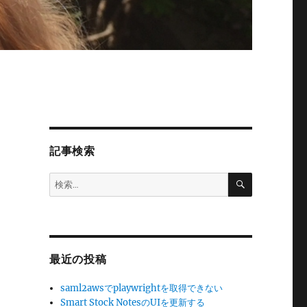
記事検索
検
検
索
索:
最近の投稿
saml2awsでplaywrightを取得できない
Smart Stock NotesのUIを更新する