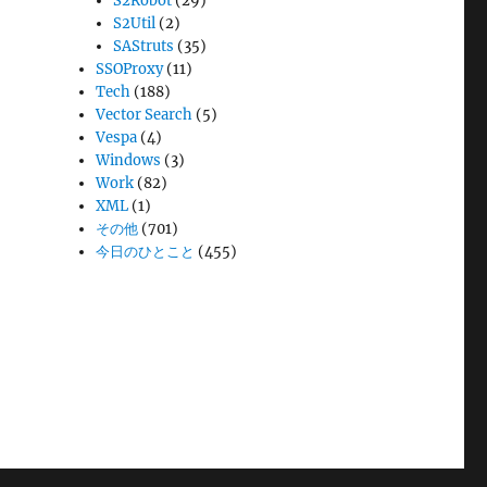
S2Robot
(29)
S2Util
(2)
SAStruts
(35)
SSOProxy
(11)
Tech
(188)
Vector Search
(5)
Vespa
(4)
Windows
(3)
Work
(82)
XML
(1)
その他
(701)
今日のひとこと
(455)