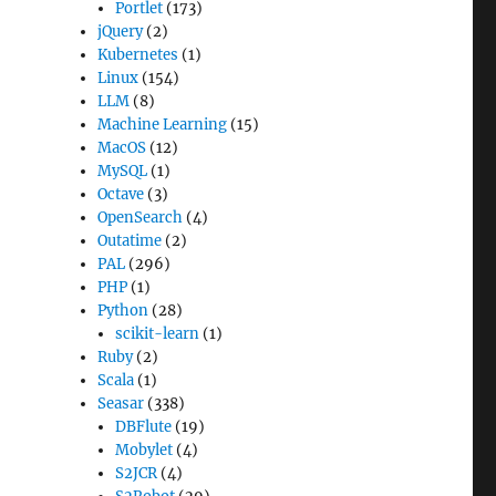
Portlet
(173)
jQuery
(2)
Kubernetes
(1)
Linux
(154)
LLM
(8)
Machine Learning
(15)
MacOS
(12)
MySQL
(1)
Octave
(3)
OpenSearch
(4)
Outatime
(2)
PAL
(296)
PHP
(1)
Python
(28)
scikit-learn
(1)
Ruby
(2)
Scala
(1)
Seasar
(338)
DBFlute
(19)
Mobylet
(4)
S2JCR
(4)