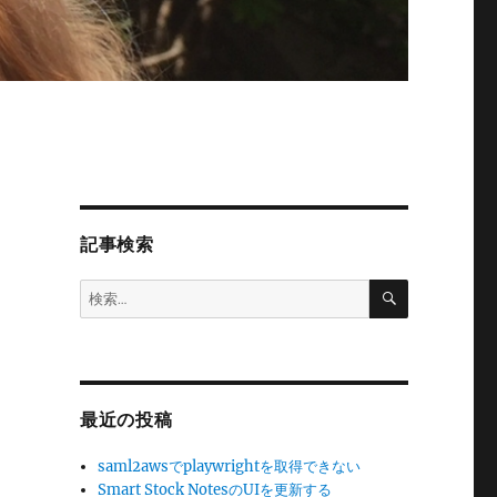
記事検索
検
検
索
索:
最近の投稿
saml2awsでplaywrightを取得できない
Smart Stock NotesのUIを更新する