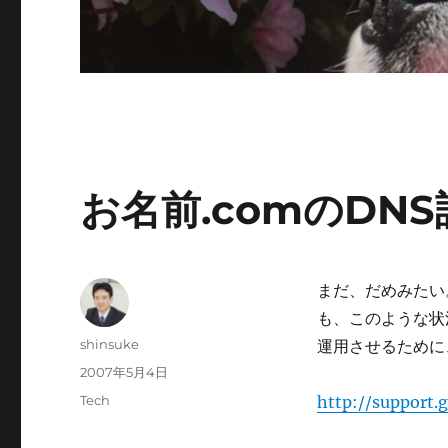
お名前.comのDN
まだ、だめみたい
も、このような状
投
shinsuke
運用させるために
稿
投
2007年5月4日
者
稿
カ
Tech
http://support
日:
テ
ゴ