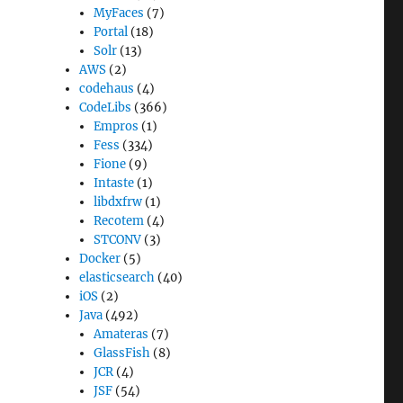
MyFaces
(7)
Portal
(18)
Solr
(13)
AWS
(2)
codehaus
(4)
CodeLibs
(366)
Empros
(1)
Fess
(334)
Fione
(9)
Intaste
(1)
libdxfrw
(1)
Recotem
(4)
STCONV
(3)
Docker
(5)
elasticsearch
(40)
iOS
(2)
Java
(492)
Amateras
(7)
GlassFish
(8)
JCR
(4)
JSF
(54)