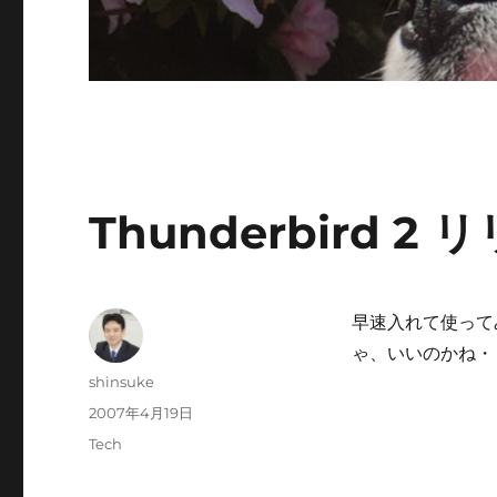
Thunderbird 2 
早速入れて使ってみ
ゃ、いいのかね・
投
shinsuke
稿
投
2007年4月19日
者
稿
カ
Tech
日:
テ
ゴ