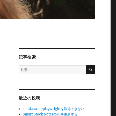
記事検索
検
検
索
索:
最近の投稿
saml2awsでplaywrightを取得できない
Smart Stock NotesのUIを更新する