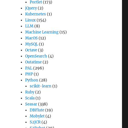
Portlet
(173)
jQuery
(2)
Kubernetes
(1)
Linux
(154)
LLM
(8)
Machine Learning
(15)
MacOS
(12)
MySQL
(1)
Octave
(3)
OpenSearch
(4)
Outatime
(2)
PAL
(296)
PHP
(1)
Python
(28)
scikit-learn
(1)
Ruby
(2)
Scala
(1)
Seasar
(338)
DBFlute
(19)
Mobylet
(4)
S2JCR
(4)