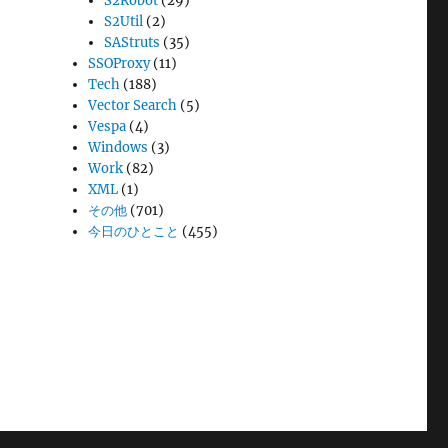
S2Robot
(29)
S2Util
(2)
SAStruts
(35)
SSOProxy
(11)
Tech
(188)
Vector Search
(5)
Vespa
(4)
Windows
(3)
Work
(82)
XML
(1)
その他
(701)
今日のひとこと
(455)