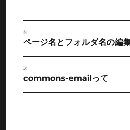
投
前
稿
ページ名とフォルダ名の編
前
の
ナ
投
ビ
稿:
次
ゲ
commons-emailって
次
の
ー
投
シ
稿:
ョ
ン