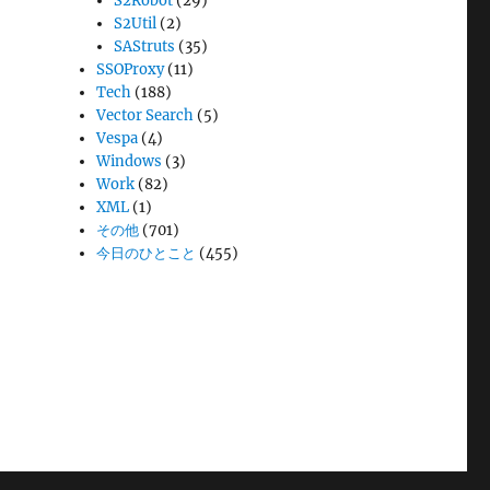
S2Robot
(29)
S2Util
(2)
SAStruts
(35)
SSOProxy
(11)
Tech
(188)
Vector Search
(5)
Vespa
(4)
Windows
(3)
Work
(82)
XML
(1)
その他
(701)
今日のひとこと
(455)