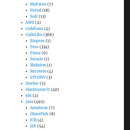
MyFaces
(7)
Portal
(18)
Solr
(13)
AWS
(2)
codehaus
(4)
CodeLibs
(366)
Empros
(1)
Fess
(334)
Fione
(9)
Intaste
(1)
libdxfrw
(1)
Recotem
(4)
STCONV
(3)
Docker
(5)
elasticsearch
(40)
iOS
(2)
Java
(492)
Amateras
(7)
GlassFish
(8)
JCR
(4)
JSF
(54)