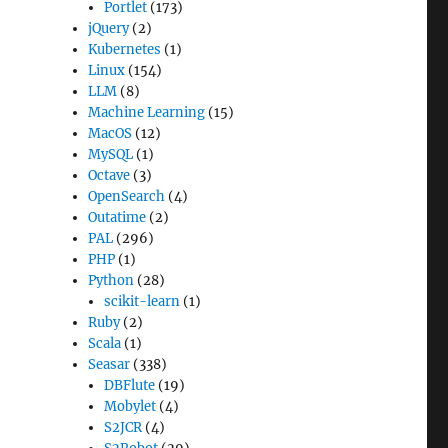
Portlet
(173)
jQuery
(2)
Kubernetes
(1)
Linux
(154)
LLM
(8)
Machine Learning
(15)
MacOS
(12)
MySQL
(1)
Octave
(3)
OpenSearch
(4)
Outatime
(2)
PAL
(296)
PHP
(1)
Python
(28)
scikit-learn
(1)
Ruby
(2)
Scala
(1)
Seasar
(338)
DBFlute
(19)
Mobylet
(4)
S2JCR
(4)