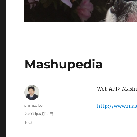
Mashupedia
Web APIとM
投
shinsuke
http://www.mas
稿
投
2007年4月10日
者
稿
カ
Tech
日:
テ
ゴ