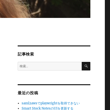
記事検索
検
検
索
索:
最近の投稿
saml2awsでplaywrightを取得できない
Smart Stock NotesのUIを更新する