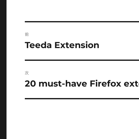
投
前
稿
Teeda Extension
前
の
ナ
投
ビ
稿:
次
ゲ
20 must-have Firefox ex
次
の
ー
投
シ
稿:
ョ
ン