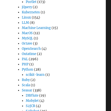
Portlet
(173)
jQuery
(2)
Kubernetes
(1)
Linux
(154)
LLM
(8)
Machine Learning
(15)
MacOS
(12)
MySQL
(1)
Octave
(3)
OpenSearch
(4)
Outatime
(2)
PAL
(296)
PHP
(1)
Python
(28)
scikit-learn
(1)
Ruby
(2)
Scala
(1)
Seasar
(338)
DBFlute
(19)
Mobylet
(4)
S2JCR
(4)