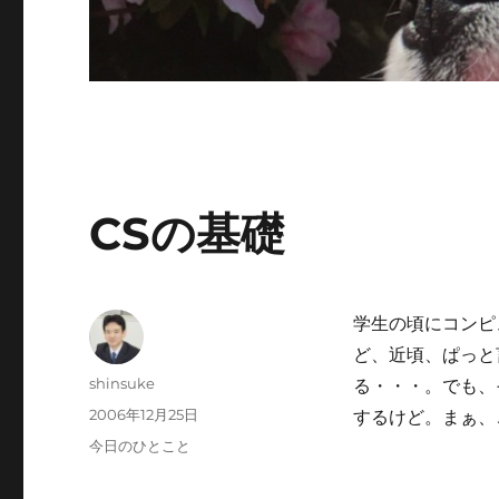
CSの基礎
学生の頃にコンピ
ど、近頃、ぱっと
投
shinsuke
る・・・。でも、
稿
投
2006年12月25日
するけど。まぁ、
者
稿
カ
今日のひとこと
日:
テ
ゴ