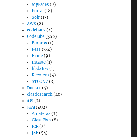
MyFaces
(7)
Portal
(18)
Solr
(13)
AWS
(2)
codehaus
(4)
CodeLibs
(366)
Empros
(1)
Fess
(334)
Fione
(9)
Intaste
(1)
libdxfrw
(1)
Recotem
(4)
STCONV
(3)
Docker
(5)
elasticsearch
(40)
iOS
(2)
Java
(492)
Amateras
(7)
GlassFish
(8)
JCR
(4)
JSF
(54)