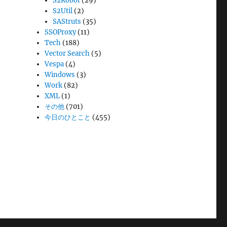
S2Robot
(29)
S2Util
(2)
SAStruts
(35)
SSOProxy
(11)
Tech
(188)
Vector Search
(5)
Vespa
(4)
Windows
(3)
Work
(82)
XML
(1)
その他
(701)
今日のひとこと
(455)