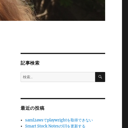
記事検索
検
検
索
索:
最近の投稿
saml2awsでplaywrightを取得できない
Smart Stock NotesのUIを更新する