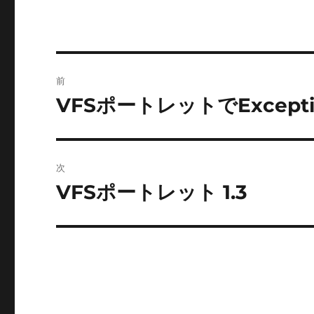
投
前
稿
VFSポートレットでExcepti
前
の
ナ
投
ビ
稿:
次
ゲ
VFSポートレット 1.3
次
の
ー
投
シ
稿:
ョ
ン