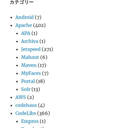
ブ
カテゴリー
Android
(7)
Apache
(402)
APA
(1)
Archiva
(1)
Jetspeed
(271)
Mahout
(6)
Maven
(17)
MyFaces
(7)
Portal
(18)
Solr
(13)
AWS
(2)
codehaus
(4)
CodeLibs
(366)
Empros
(1)