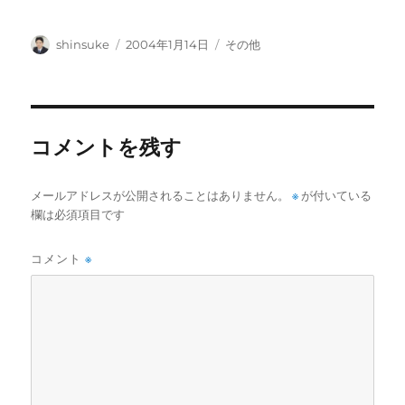
投
投
カ
shinsuke
2004年1月14日
その他
稿
稿
テ
者
日:
ゴ
リ
ー
コメントを残す
メールアドレスが公開されることはありません。
※
が付いている
欄は必須項目です
コメント
※