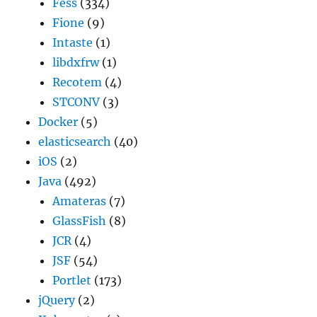
Fess
(334)
Fione
(9)
Intaste
(1)
libdxfrw
(1)
Recotem
(4)
STCONV
(3)
Docker
(5)
elasticsearch
(40)
iOS
(2)
Java
(492)
Amateras
(7)
GlassFish
(8)
JCR
(4)
JSF
(54)
Portlet
(173)
jQuery
(2)