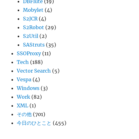
DBFlute
(19)
Mobylet
(4)
S2JCR
(4)
S2Robot
(29)
S2Util
(2)
SAStruts
(35)
SSOProxy
(11)
Tech
(188)
Vector Search
(5)
Vespa
(4)
Windows
(3)
Work
(82)
XML
(1)
その他
(701)
今日のひとこと
(455)