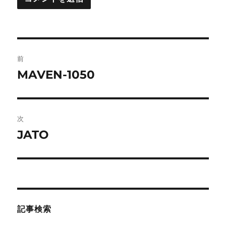
投
前
稿
MAVEN-1050
前
の
ナ
投
ビ
稿:
次
ゲ
JATO
次
の
ー
投
シ
稿:
ョ
記事検索
ン