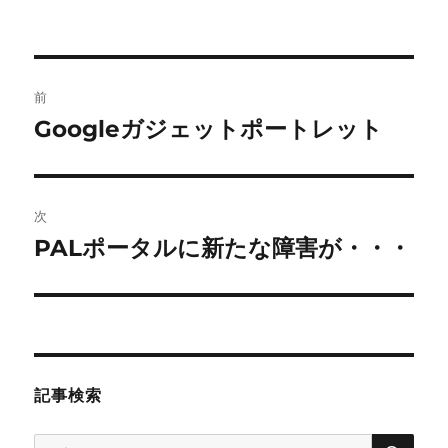
投
前
稿
Googleガジェットポートレット
前
の
ナ
投
ビ
稿:
次
ゲ
PALポータルに新たな障害が・・・
次
の
ー
投
シ
稿:
ョ
記事検索
ン
検
検