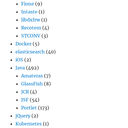
Fione
(9)
Intaste
(1)
libdxfrw
(1)
Recotem
(4)
STCONV
(3)
Docker
(5)
elasticsearch
(40)
iOS
(2)
Java
(492)
Amateras
(7)
GlassFish
(8)
JCR
(4)
JSF
(54)
Portlet
(173)
jQuery
(2)
Kubernetes
(1)