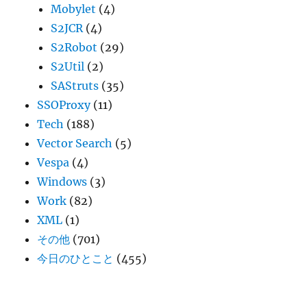
Mobylet
(4)
S2JCR
(4)
S2Robot
(29)
S2Util
(2)
SAStruts
(35)
SSOProxy
(11)
Tech
(188)
Vector Search
(5)
Vespa
(4)
Windows
(3)
Work
(82)
XML
(1)
その他
(701)
今日のひとこと
(455)