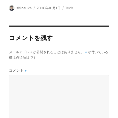
投
投
カ
shinsuke
2006年10月1日
Tech
稿
稿
テ
者
日:
ゴ
リ
ー
コメントを残す
メールアドレスが公開されることはありません。
※
が付いている
欄は必須項目です
コメント
※