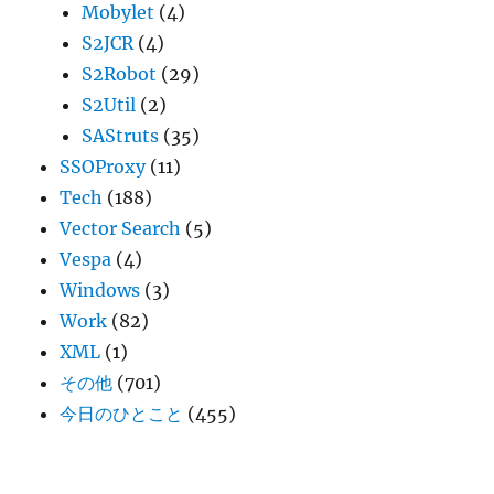
Mobylet
(4)
S2JCR
(4)
S2Robot
(29)
S2Util
(2)
SAStruts
(35)
SSOProxy
(11)
Tech
(188)
Vector Search
(5)
Vespa
(4)
Windows
(3)
Work
(82)
XML
(1)
その他
(701)
今日のひとこと
(455)