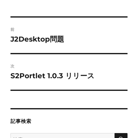
投
前
稿
J2Desktop問題
前
の
ナ
投
ビ
稿:
次
ゲ
S2Portlet 1.0.3 リリース
次
の
ー
投
シ
稿:
ョ
記事検索
ン
検
検