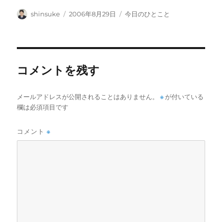
投
投
カ
shinsuke
2006年8月29日
今日のひとこと
稿
稿
テ
者
日:
ゴ
リ
ー
コメントを残す
メールアドレスが公開されることはありません。
※
が付いている
欄は必須項目です
コメント
※