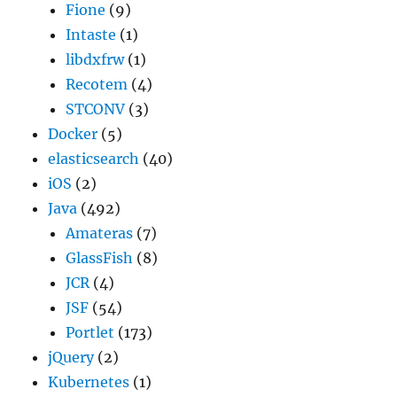
Fione
(9)
Intaste
(1)
libdxfrw
(1)
Recotem
(4)
STCONV
(3)
Docker
(5)
elasticsearch
(40)
iOS
(2)
Java
(492)
Amateras
(7)
GlassFish
(8)
JCR
(4)
JSF
(54)
Portlet
(173)
jQuery
(2)
Kubernetes
(1)