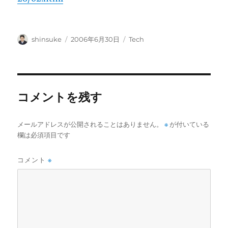
投
投
カ
shinsuke
2006年6月30日
Tech
稿
稿
テ
者
日:
ゴ
リ
ー
コメントを残す
メールアドレスが公開されることはありません。
※
が付いている
欄は必須項目です
コメント
※