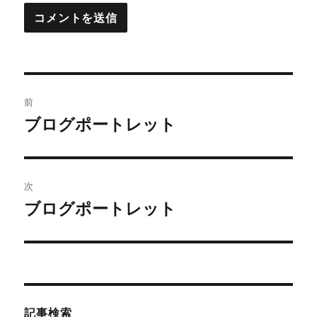
投
前
稿
ブログポートレット
前
の
ナ
投
ビ
稿:
次
ゲ
ブログポートレット
次
の
ー
投
シ
稿:
ョ
記事検索