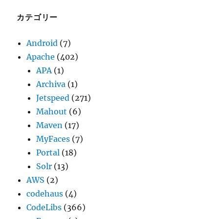
イ
ブ
カテゴリー
Android
(7)
Apache
(402)
APA
(1)
Archiva
(1)
Jetspeed
(271)
Mahout
(6)
Maven
(17)
MyFaces
(7)
Portal
(18)
Solr
(13)
AWS
(2)
codehaus
(4)
CodeLibs
(366)