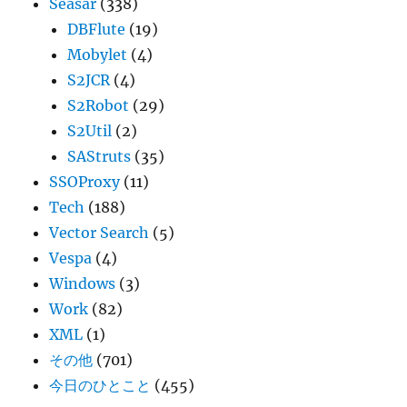
Seasar
(338)
DBFlute
(19)
Mobylet
(4)
S2JCR
(4)
S2Robot
(29)
S2Util
(2)
SAStruts
(35)
SSOProxy
(11)
Tech
(188)
Vector Search
(5)
Vespa
(4)
Windows
(3)
Work
(82)
XML
(1)
その他
(701)
今日のひとこと
(455)