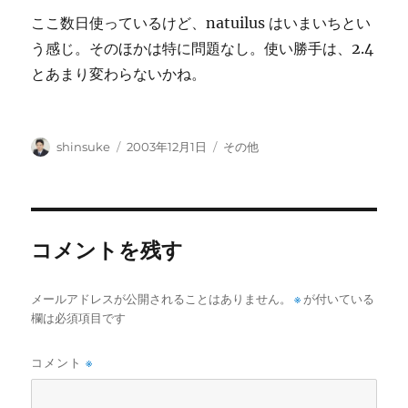
ここ数日使っているけど、natuilus はいまいちとい
う感じ。そのほかは特に問題なし。使い勝手は、2.4
とあまり変わらないかね。
投
投
カ
shinsuke
2003年12月1日
その他
稿
稿
テ
者
日:
ゴ
リ
ー
コメントを残す
メールアドレスが公開されることはありません。
※
が付いている
欄は必須項目です
コメント
※