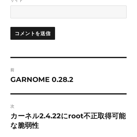
サイト
投
前
稿
GARNOME 0.28.2
前
の
ナ
投
ビ
稿:
次
ゲ
カーネル2.4.22にroot不正取得可能
次
の
な脆弱性
ー
投