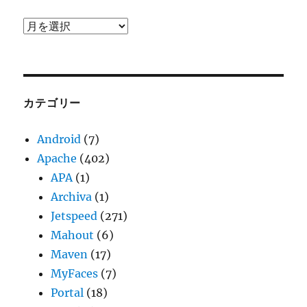
ア
ー
カ
イ
ブ
カテゴリー
Android
(7)
Apache
(402)
APA
(1)
Archiva
(1)
Jetspeed
(271)
Mahout
(6)
Maven
(17)
MyFaces
(7)
Portal
(18)