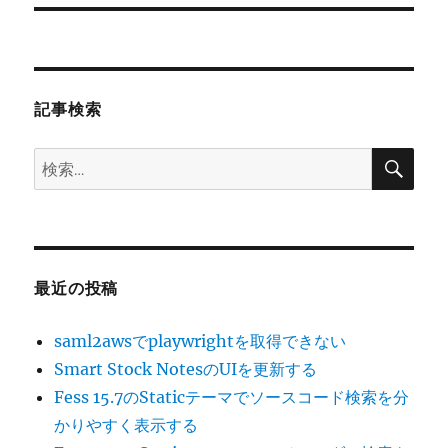
シ
稿:
ョ
ン
記事検索
検
検
索
索:
最近の投稿
saml2awsでplaywrightを取得できない
Smart Stock NotesのUIを更新する
Fess 15.7のStaticテーマでソースコード検索を分
かりやすく表示する