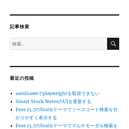
シ
稿:
ョ
記事検索
ン
検
検
索
索:
最近の投稿
saml2awsでplaywrightを取得できない
Smart Stock NotesのUIを更新する
Fess 15.7のStaticテーマでソースコード検索を分
かりやすく表示する
Fess 15.7のStaticテーマでマルチモーダル検索を