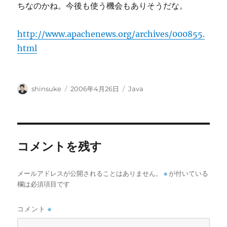
ちなのかね。今後も使う機会もありそうだな。
http://www.apachenews.org/archives/000855.
html
投
投
カ
shinsuke
2006年4月26日
Java
稿
稿
テ
者
日:
ゴ
リ
ー
コメントを残す
メールアドレスが公開されることはありません。
※
が付いている
欄は必須項目です
コメント
※