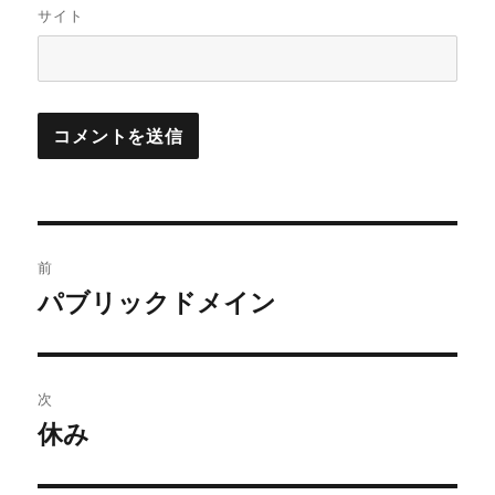
サイト
投
前
稿
パブリックドメイン
前
の
ナ
投
ビ
稿:
次
ゲ
休み
次
の
ー
投