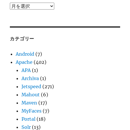
ア
ー
カ
イ
ブ
カテゴリー
Android
(7)
Apache
(402)
APA
(1)
Archiva
(1)
Jetspeed
(271)
Mahout
(6)
Maven
(17)
MyFaces
(7)
Portal
(18)
Solr
(13)