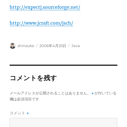
http://expectj.sourceforge.net/
http://www.jcraft.com/jsch/
投
投
カ
shinsuke
2006年4月25日
Java
稿
稿
テ
者
日:
ゴ
リ
ー
コメントを残す
メールアドレスが公開されることはありません。
※
が付いている
欄は必須項目です
コメント
※