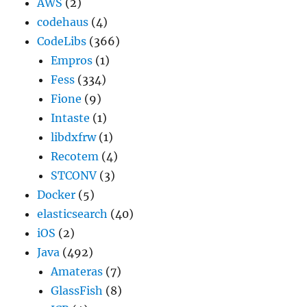
AWS
(2)
codehaus
(4)
CodeLibs
(366)
Empros
(1)
Fess
(334)
Fione
(9)
Intaste
(1)
libdxfrw
(1)
Recotem
(4)
STCONV
(3)
Docker
(5)
elasticsearch
(40)
iOS
(2)
Java
(492)
Amateras
(7)
GlassFish
(8)