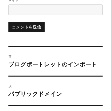
サイト
投
前
稿
ブログポートレットのインポート
前
の
ナ
投
ビ
稿:
次
ゲ
パブリックドメイン
次
の
ー
投