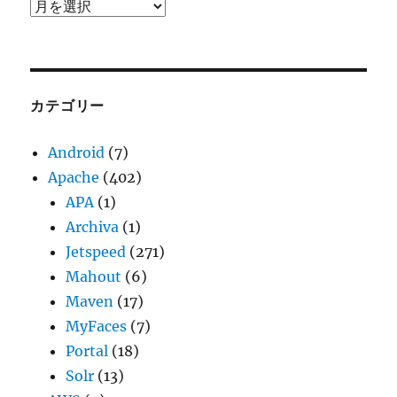
ア
ー
カ
イ
ブ
カテゴリー
Android
(7)
Apache
(402)
APA
(1)
Archiva
(1)
Jetspeed
(271)
Mahout
(6)
Maven
(17)
MyFaces
(7)
Portal
(18)
Solr
(13)