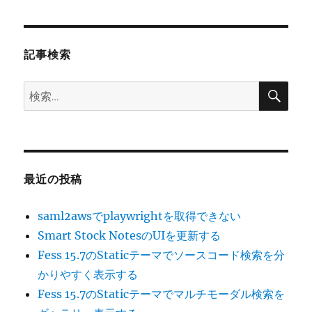
シ
稿:
ョ
記事検索
ン
検
検
索
索:
最近の投稿
saml2awsでplaywrightを取得できない
Smart Stock NotesのUIを更新する
Fess 15.7のStaticテーマでソースコード検索を分
かりやすく表示する
Fess 15.7のStaticテーマでマルチモーダル検索を