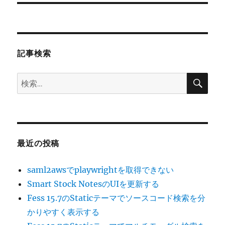
投
シ
稿:
ョ
記事検索
ン
検
検
索
索:
最近の投稿
saml2awsでplaywrightを取得できない
Smart Stock NotesのUIを更新する
Fess 15.7のStaticテーマでソースコード検索を分
かりやすく表示する