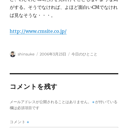
がする。そうでなければ、よほど面白いCMでなけれ
ば見なそうな・・・。
http://www.cmsite.co.jp/
投
投
カ
shinsuke
2006年3月23日
今日のひとこと
稿
稿
テ
者
日:
ゴ
リ
ー
コメントを残す
メールアドレスが公開されることはありません。
※
が付いている
欄は必須項目です
コメント
※