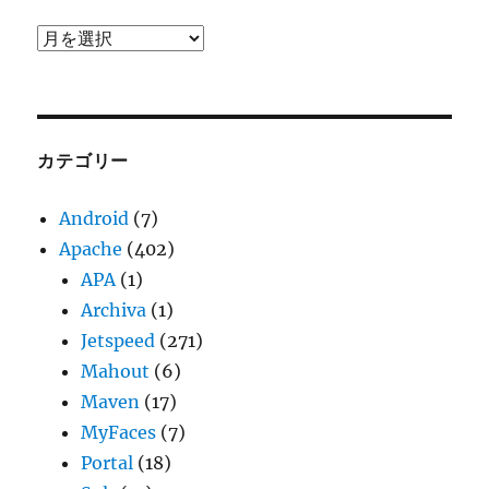
ア
ー
カ
イ
ブ
カテゴリー
Android
(7)
Apache
(402)
APA
(1)
Archiva
(1)
Jetspeed
(271)
Mahout
(6)
Maven
(17)
MyFaces
(7)
Portal
(18)