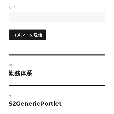
サイト
投
前
稿
勤務体系
前
の
ナ
投
ビ
稿:
次
ゲ
S2GenericPortlet
次
の
ー