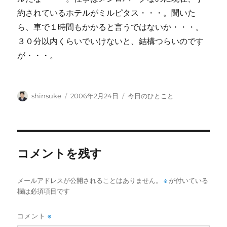
約されているホテルがミルピタス・・・。聞いた
ら、車で１時間もかかると言うではないか・・・。
３０分以内くらいでいけないと、結構つらいのです
が・・・。
投
投
カ
shinsuke
2006年2月24日
今日のひとこと
稿
稿
テ
者
日:
ゴ
リ
ー
コメントを残す
メールアドレスが公開されることはありません。
※
が付いている
欄は必須項目です
コメント
※