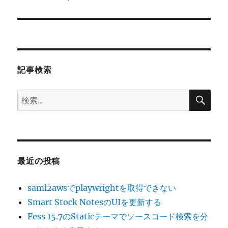
の
シ
投
稿:
ョ
ン
記事検索
検
検
索
索:
最近の投稿
saml2awsでplaywrightを取得できない
Smart Stock NotesのUIを更新する
Fess 15.7のStaticテーマでソースコード検索を分