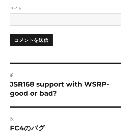
サイト
投
前
稿
JSR168 support with WSRP-
前
の
good or bad?
ナ
投
ビ
稿:
ゲ
次
FC4のバグ
次
ー