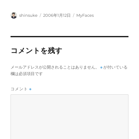
投
投
カ
shinsuke
2006年1月12日
MyFaces
稿
稿
テ
者
日:
ゴ
リ
ー
コメントを残す
メールアドレスが公開されることはありません。
※
が付いている
欄は必須項目です
コメント
※