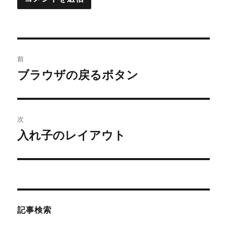
投
前
稿
ブラウザの戻るボタン
前
の
ナ
投
ビ
稿:
次
ゲ
入れ子のレイアウト
次
の
ー
投
シ
稿:
ョ
記事検索
ン