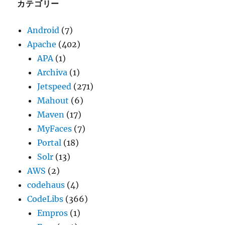
ブ
カテゴリー
Android
(7)
Apache
(402)
APA
(1)
Archiva
(1)
Jetspeed
(271)
Mahout
(6)
Maven
(17)
MyFaces
(7)
Portal
(18)
Solr
(13)
AWS
(2)
codehaus
(4)
CodeLibs
(366)
Empros
(1)