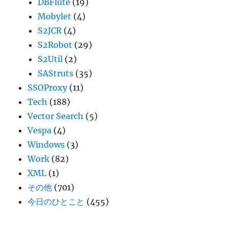
DBFlute
(19)
Mobylet
(4)
S2JCR
(4)
S2Robot
(29)
S2Util
(2)
SAStruts
(35)
SSOProxy
(11)
Tech
(188)
Vector Search
(5)
Vespa
(4)
Windows
(3)
Work
(82)
XML
(1)
その他
(701)
今日のひとこと
(455)