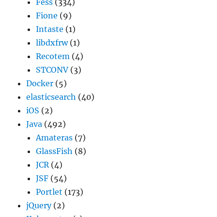
Fess
(334)
Fione
(9)
Intaste
(1)
libdxfrw
(1)
Recotem
(4)
STCONV
(3)
Docker
(5)
elasticsearch
(40)
iOS
(2)
Java
(492)
Amateras
(7)
GlassFish
(8)
JCR
(4)
JSF
(54)
Portlet
(173)
jQuery
(2)