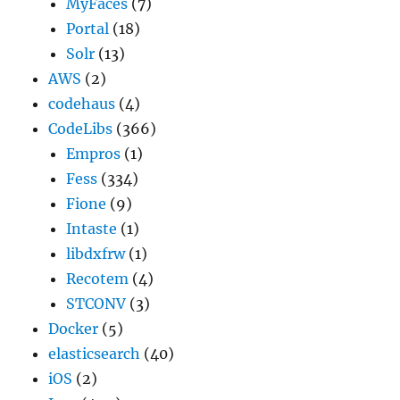
MyFaces
(7)
Portal
(18)
Solr
(13)
AWS
(2)
codehaus
(4)
CodeLibs
(366)
Empros
(1)
Fess
(334)
Fione
(9)
Intaste
(1)
libdxfrw
(1)
Recotem
(4)
STCONV
(3)
Docker
(5)
elasticsearch
(40)
iOS
(2)