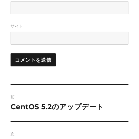
サイト
投
前
稿
CentOS 5.2のアップデート
前
の
ナ
投
ビ
稿:
次