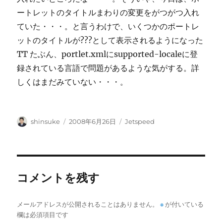
ートレットのタイトルまわりの変更をがつがつ入れ
ていた・・・。と言うわけで、いくつかのポートレ
ットのタイトルが???として表示されるようになった
TT たぶん、portlet.xmlにsupported-localeに登
録されている言語で問題があるような気がする。詳
しくはまだみていない・・・。
投
投
カ
shinsuke
2008年6月26日
Jetspeed
稿
稿
テ
者
日:
ゴ
リ
ー
コメントを残す
メールアドレスが公開されることはありません。
※
が付いている
欄は必須項目です