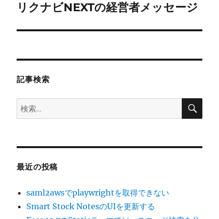
ゲ
リクナビNEXTの経営者メッセージ
次
の
ー
投
シ
稿:
ョ
記事検索
ン
検
検
索
索:
最近の投稿
saml2awsでplaywrightを取得できない
Smart Stock NotesのUIを更新する