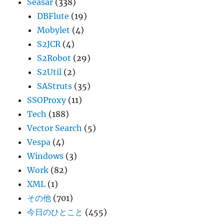
Seasar
(338)
DBFlute
(19)
Mobylet
(4)
S2JCR
(4)
S2Robot
(29)
S2Util
(2)
SAStruts
(35)
SSOProxy
(11)
Tech
(188)
Vector Search
(5)
Vespa
(4)
Windows
(3)
Work
(82)
XML
(1)
その他
(701)
今日のひとこと
(455)