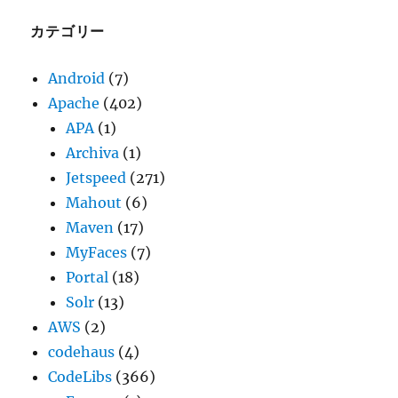
イ
ブ
カテゴリー
Android
(7)
Apache
(402)
APA
(1)
Archiva
(1)
Jetspeed
(271)
Mahout
(6)
Maven
(17)
MyFaces
(7)
Portal
(18)
Solr
(13)
AWS
(2)
codehaus
(4)
CodeLibs
(366)