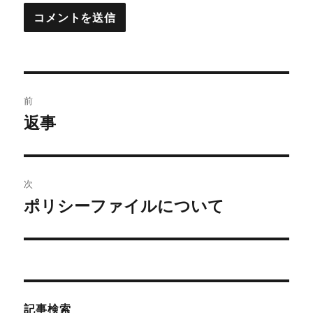
投
前
稿
返事
前
の
ナ
投
ビ
稿:
次
ゲ
ポリシーファイルについて
次
の
ー
投
シ
稿:
ョ
記事検索