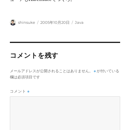
投
投
カ
shinsuke
2005年10月20日
Java
稿
稿
テ
者
日:
ゴ
リ
ー
コメントを残す
メールアドレスが公開されることはありません。
※
が付いている
欄は必須項目です
コメント
※