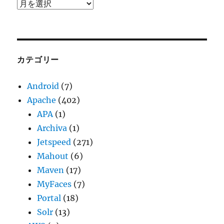
ア
ー
カ
イ
ブ
カテゴリー
Android
(7)
Apache
(402)
APA
(1)
Archiva
(1)
Jetspeed
(271)
Mahout
(6)
Maven
(17)
MyFaces
(7)
Portal
(18)
Solr
(13)