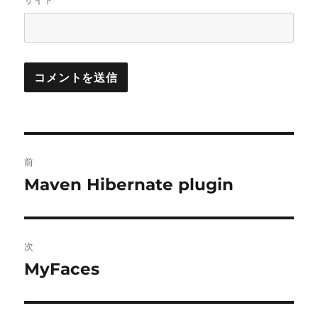
サイト
投
前
稿
Maven Hibernate plugin
前
の
ナ
投
ビ
稿:
次
ゲ
MyFaces
次
の
ー
投