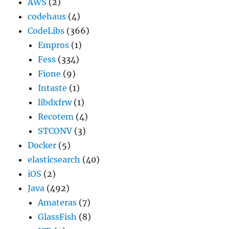
AWS
(2)
codehaus
(4)
CodeLibs
(366)
Empros
(1)
Fess
(334)
Fione
(9)
Intaste
(1)
libdxfrw
(1)
Recotem
(4)
STCONV
(3)
Docker
(5)
elasticsearch
(40)
iOS
(2)
Java
(492)
Amateras
(7)
GlassFish
(8)