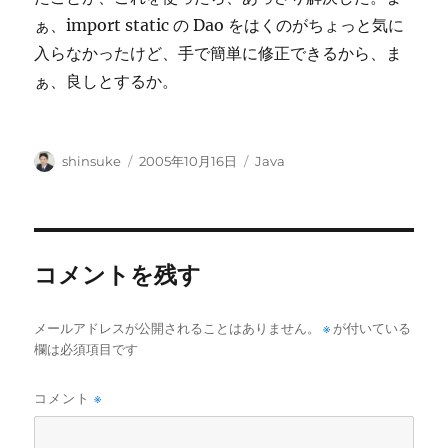
ぁ、import static の Dao をはくのがちょっと気に
入らなかったけど、手で簡単に修正できるから、ま
ぁ、良しとするか。
投
投
カ
shinsuke
2005年10月16日
Java
稿
稿
テ
者
日:
ゴ
リ
ー
コメントを残す
メールアドレスが公開されることはありません。
※
が付いている
欄は必須項目です
コメント
※