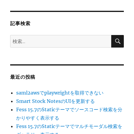
シ
稿:
ョ
記事検索
ン
検
検
索
索:
最近の投稿
saml2awsでplaywrightを取得できない
Smart Stock NotesのUIを更新する
Fess 15.7のStaticテーマでソースコード検索を分
かりやすく表示する
Fess 15.7のStaticテーマでマルチモーダル検索を